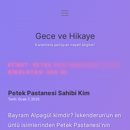
menüyü
Anasayfa
aç
Gizlilik Politikası
Gece ve Hikaye
Yasal Uyarı
Karanlıkta parlayan neşeli bilgiler!
Hakkımızda
ETIKET:
PETEK PASTANESINDE DUBAI
ÇIKOLATASI VAR MI
Petek Pastanesi Sahibi Kim
Tarih: Ocak 7, 2025
Bayram Alpagül kimdir? İskenderun’un en
ünlü isimlerinden Petek Pastanesi’nin