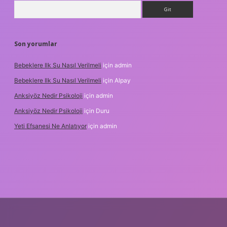
Arama
Son yorumlar
Bebeklere Ilk Su Nasıl Verilmeli
için
admin
Bebeklere Ilk Su Nasıl Verilmeli
için
Alpay
Anksiyöz Nedir Psikoloji
için
admin
Anksiyöz Nedir Psikoloji
için
Duru
Yeti Efsanesi Ne Anlatıyor
için
admin
pbet
https://www.betexper.xyz/