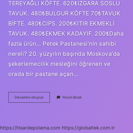
TEREYAĞLI KÖFTE. 620₺IZGARA SOSLU
TAVUK. 480₺BULGUR KÖFTE 70₺TAVUK
BİFTE. 480₺CIPS. 200₺KITIR EKMEKLİ
TAVUK. 480₺EKMEK KADAYIF. 200₺Daha
fazla ürün… Petek Pastanesi’nin sahibi
nereli? 20. yüzyılın başında Moskova’da
şekerlemecilik mesleğini öğrenen ve
orada bir pastane açan…
Petek
Devamını okuyun
Yorum Bırak
Pastanesi
Sahibi
Kim
https://hisardepolama.com
https://globaltek.com.tr