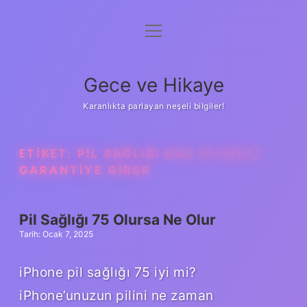
menüyü
Anasayfa
aç
Gizlilik Politikası
Gece ve Hikaye
Yasal Uyarı
Karanlıkta parlayan neşeli bilgiler!
Hakkımızda
ETIKET:
PIL SAĞLIĞI KAÇ OLUNCA
GARANTIYE GIRER
Pil Sağlığı 75 Olursa Ne Olur
Tarih: Ocak 7, 2025
iPhone pil sağlığı 75 iyi mi?
iPhone’unuzun pilini ne zaman