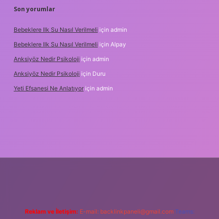
Son yorumlar
Bebeklere Ilk Su Nasıl Verilmeli
için
admin
Bebeklere Ilk Su Nasıl Verilmeli
için
Alpay
Anksiyöz Nedir Psikoloji
için
admin
Anksiyöz Nedir Psikoloji
için
Duru
Yeti Efsanesi Ne Anlatıyor
için
admin
bet
https://www.betexper.xyz/
Reklam ve İletişim:
E-mail:
backlinkpaneli@gmail.com
Teams: