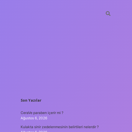
SIDEBAR
Son Yazılar
tulipbet
htt
CeraVe paraben içerir mi ?
Ağustos 6, 2026
Kulakta sinir zedelenmesinin belirtileri nelerdir ?