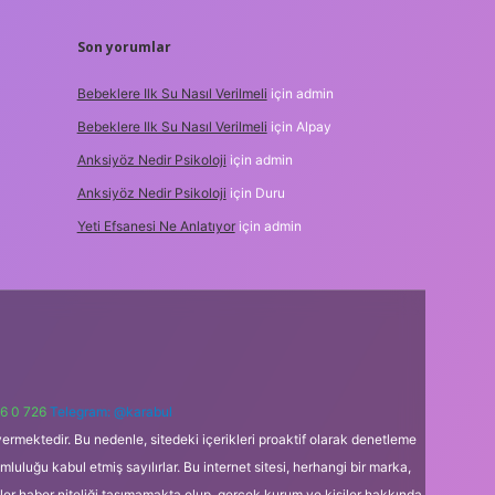
Son yorumlar
Bebeklere Ilk Su Nasıl Verilmeli
için
admin
Bebeklere Ilk Su Nasıl Verilmeli
için
Alpay
Anksiyöz Nedir Psikoloji
için
admin
Anksiyöz Nedir Psikoloji
için
Duru
Yeti Efsanesi Ne Anlatıyor
için
admin
6 0 726
Telegram: @karabul
ermektedir. Bu nedenle, sitedeki içerikleri proaktif olarak denetleme
uğu kabul etmiş sayılırlar. Bu internet sitesi, herhangi bir marka,
kler haber niteliği taşımamakta olup, gerçek kurum ve kişiler hakkında