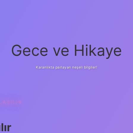
Gece ve Hikaye
Karanlıkta parlayan neşeli bilgiler!
LAŞILIR
lır