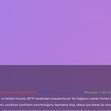
backlinkpaneli@gmail.com
Teams:
forumhizmeti@gmail.com
Whatsapp: 0262 60
i ve İletişim Kurumu (BTK) tarafından onaylanmış bir Yer Sağlayıcı olarak hizmet v
azdıkları içeriklerin sorumluluğunu taşımakta olup, siteye üye olarak bu sorumlul
e yalnızca kendi hazırladığımız makaleler paylaşılmaktadır. Burada yer alan içeri