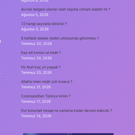
Ağustos 6, 2026
Avcılık belgesi olanlar silah taşıma ruhsatı alabilir mi ?
Ağustos 5, 2026
72 hangi sayılarla bölünür ?
Ağustos 3, 2026
6 haftalık bebek neden ultrasonda görünmez ?
ı
Temmuz 30, 2026
Kaz eti kırmızı et midir ?
Temmuz 24, 2026
Hz Nuh kaç yıl yaşadı ?
k
Temmuz 23, 2026
Allah’a iman nedir çok kısaca ?
Temmuz 21, 2026
Cosmopolitan Türkiye kimin ?
Temmuz 17, 2026
Kur korumalı hesap ne zamana kadar devam edecek ?
Temmuz 14, 2026