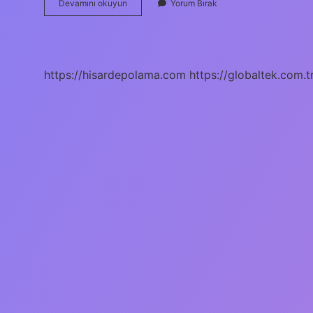
Polietilen
Devamını okuyun
Yorum Bırak
Nasıl
Anlaşılır
https://hisardepolama.com
https://globaltek.com.t