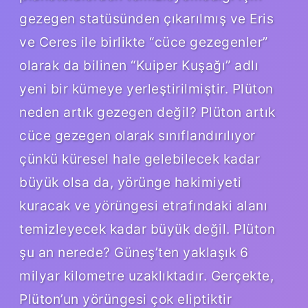
gezegen statüsünden çıkarılmış ve Eris
ve Ceres ile birlikte “cüce gezegenler”
olarak da bilinen “Kuiper Kuşağı” adlı
yeni bir kümeye yerleştirilmiştir. Plüton
neden artık gezegen değil? Plüton artık
cüce gezegen olarak sınıflandırılıyor
çünkü küresel hale gelebilecek kadar
büyük olsa da, yörünge hakimiyeti
kuracak ve yörüngesi etrafındaki alanı
temizleyecek kadar büyük değil. Plüton
şu an nerede? Güneş’ten yaklaşık 6
milyar kilometre uzaklıktadır. Gerçekte,
Plüton’un yörüngesi çok eliptiktir