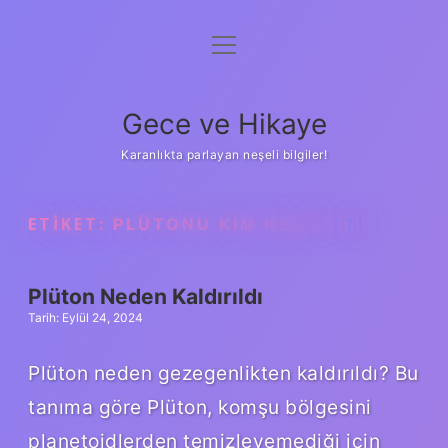
menüyü
Anasayfa
aç
Gizlilik Politikası
Gece ve Hikaye
Yasal Uyarı
Karanlıkta parlayan neşeli bilgiler!
Hakkımızda
ETIKET:
PLÜTONU KIM KEŞFETTI
Plüton Neden Kaldırıldı
Tarih: Eylül 24, 2024
Plüton neden gezegenlikten kaldırıldı? Bu
tanıma göre Plüton, komşu bölgesini
planetoidlerden temizleyemediği için