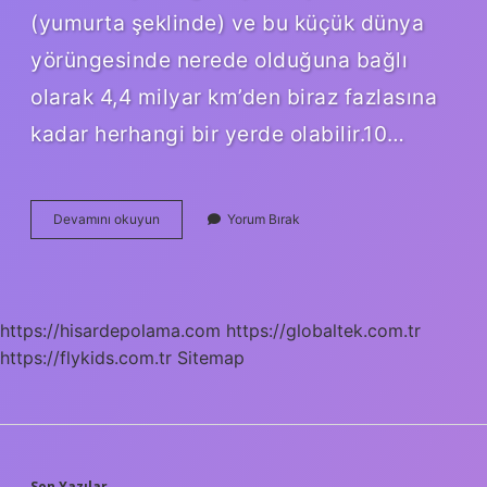
(yumurta şeklinde) ve bu küçük dünya
yörüngesinde nerede olduğuna bağlı
olarak 4,4 milyar km’den biraz fazlasına
kadar herhangi bir yerde olabilir.10…
Plüton
Devamını okuyun
Yorum Bırak
Neden
Kaldırıldı
https://hisardepolama.com
https://globaltek.com.tr
https://flykids.com.tr
Sitemap
Son Yazılar