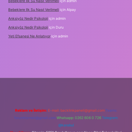
Bebeklere Ilk Su Nasıl Verilmeli
için
admin
Bebeklere Ilk Su Nasıl Verilmeli
için
Alpay
Anksiyöz Nedir Psikoloji
için
admin
Anksiyöz Nedir Psikoloji
için
Duru
Yeti Efsanesi Ne Anlatıyor
için
admin
/
Reklam ve İletişim:
E-mail:
backlinkpaneli@gmail.com
Teams:
forumhizmeti@gmail.com
Whatsapp: 0262 606 0 726
Telegram:
@karabul