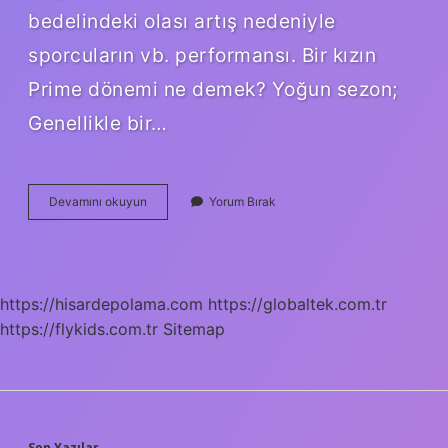
bedelindeki olası artış nedeniyle
sporcuların vb. performansı. Bir kızın
Prime dönemi ne demek? Yoğun sezon;
Genellikle bir…
Prime
Devamını okuyun
Yorum Bırak
Ne
Demek
Tdk
https://hisardepolama.com
https://globaltek.com.tr
https://flykids.com.tr
Sitemap
Son Yazılar