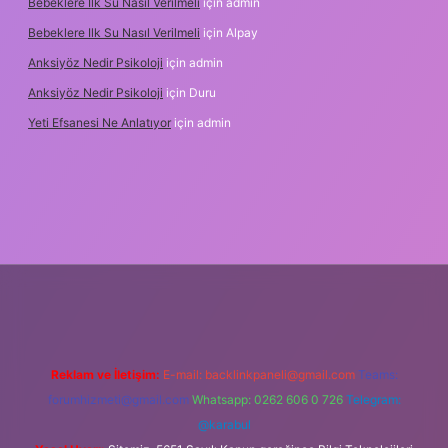
Bebeklere Ilk Su Nasıl Verilmeli
için
admin
Bebeklere Ilk Su Nasıl Verilmeli
için
Alpay
Anksiyöz Nedir Psikoloji
için
admin
Anksiyöz Nedir Psikoloji
için
Duru
Yeti Efsanesi Ne Anlatıyor
için
admin
ulipbet
https://www.betexper.xyz/
Reklam ve İletişim:
E-mail:
backlinkpaneli@gmail.com
Teams:
forumhizmeti@gmail.com
Whatsapp: 0262 606 0 726
Telegram:
@karabul