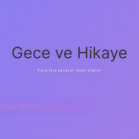
Gece ve Hikaye
Karanlıkta parlayan neşeli bilgiler!
I NELERDIR 8 ADIMLI OLAN