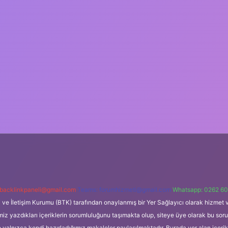
backlinkpaneli@gmail.com
Teams:
forumhizmeti@gmail.com
Whatsapp: 0262 60
i ve İletişim Kurumu (BTK) tarafından onaylanmış bir Yer Sağlayıcı olarak hizmet v
azdıkları içeriklerin sorumluluğunu taşımakta olup, siteye üye olarak bu sorumlul
e yalnızca kendi hazırladığımız makaleler paylaşılmaktadır. Burada yer alan içeri