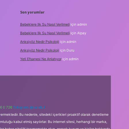
Son yorumlar
Bebeklere Ilk Su Nasıl Verilmeli
için
admin
Bebeklere Ilk Su Nasıl Verilmeli
için
Alpay
Anksiyöz Nedir Psikoloji
için
admin
Anksiyöz Nedir Psikoloji
için
Duru
Yeti Efsanesi Ne Anlatıyor
için
admin
6 0 726
Telegram: @karabul
ermektedir. Bu nedenle, sitedeki içerikleri proaktif olarak denetleme
uğu kabul etmiş sayılırlar. Bu internet sitesi, herhangi bir marka,
kler haber niteliği taşımamakta olup, gerçek kurum ve kişiler hakkında