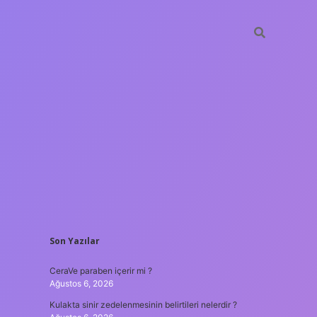
SIDEBAR
Son Yazılar
tulipbet
https:
CeraVe paraben içerir mi ?
Ağustos 6, 2026
Kulakta sinir zedelenmesinin belirtileri nelerdir ?