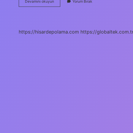
8D
Devamını okuyun
Yorum Bırak
Eğitimi
Nedir
https://hisardepolama.com
https://globaltek.com.t