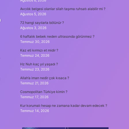
Ağustos 6, 2026
Avcılık belgesi olanlar silah taşıma ruhsatı alabilir mi ?
Ağustos 5, 2026
n
72 hangi sayılarla bölünür ?
Ağustos 3, 2026
6 haftalık bebek neden ultrasonda görünmez ?
Temmuz 30, 2026
Kaz eti kırmızı et midir ?
Temmuz 24, 2026
r
Hz Nuh kaç yıl yaşadı ?
Temmuz 23, 2026
Allah’a iman nedir çok kısaca ?
Temmuz 21, 2026
Cosmopolitan Türkiye kimin ?
Temmuz 17, 2026
Kur korumalı hesap ne zamana kadar devam edecek ?
Temmuz 14, 2026