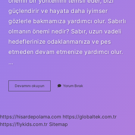
önemli bir yöntemini temsil eder, bizi
güçlendirir ve hayata daha iyimser
gözlerle bakmamıza yardımcı olur. Sabırlı
olmanın önemi nedir? Sabır, uzun vadeli
hedeflerinize odaklanmanıza ve pes
etmeden devam etmenize yardımcı olur.
…
Sabırlı
Devamını okuyun
Yorum Bırak
Olmak
Sizin
Için
Ne
Ifade
https://hisardepolama.com
https://globaltek.com.tr
Ediyor
https://flykids.com.tr
Sitemap