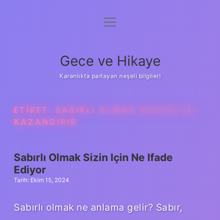
menüyü
Anasayfa
aç
Gizlilik Politikası
Gece ve Hikaye
Yasal Uyarı
Karanlıkta parlayan neşeli bilgiler!
Hakkımızda
ETIKET:
SABIRLI OLMAK INSANA NE
KAZANDIRIR
Sabırlı Olmak Sizin Için Ne Ifade
Ediyor
Tarih: Ekim 15, 2024
Sabırlı olmak ne anlama gelir? Sabır,