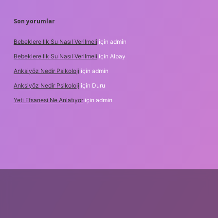
Son yorumlar
Bebeklere Ilk Su Nasıl Verilmeli
için
admin
Bebeklere Ilk Su Nasıl Verilmeli
için
Alpay
Anksiyöz Nedir Psikoloji
için
admin
Anksiyöz Nedir Psikoloji
için
Duru
Yeti Efsanesi Ne Anlatıyor
için
admin
lipbet
https://www.betexper.xyz/