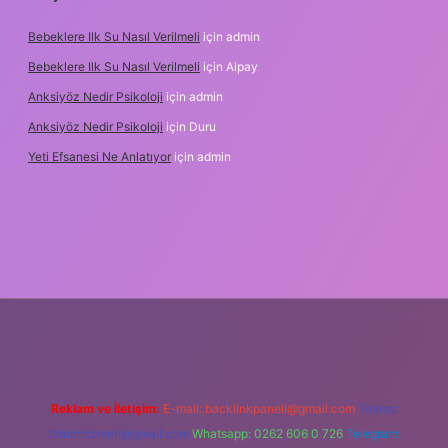
Bebeklere Ilk Su Nasıl Verilmeli
için
admin
Bebeklere Ilk Su Nasıl Verilmeli
için
Alpay
Anksiyöz Nedir Psikoloji
için
admin
Anksiyöz Nedir Psikoloji
için
Duru
Yeti Efsanesi Ne Anlatıyor
için
admin
ulipbet
https://www.betexper.xyz/
Reklam ve İletişim:
E-mail:
backlinkpaneli@gmail.com
Teams:
forumhizmeti@gmail.com
Whatsapp: 0262 606 0 726
Telegram: