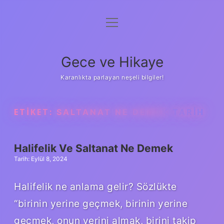
menüyü
Anasayfa
aç
Gizlilik Politikası
Gece ve Hikaye
Yasal Uyarı
Karanlıkta parlayan neşeli bilgiler!
Hakkımızda
ETIKET:
SALTANAT NE DEMEK TARIH
Halifelik Ve Saltanat Ne Demek
Tarih: Eylül 8, 2024
Halifelik ne anlama gelir? Sözlükte
“birinin yerine geçmek, birinin yerine
geçmek, onun yerini almak, birini takip