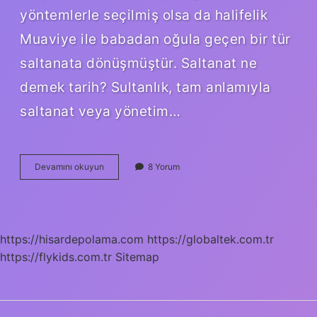
yöntemlerle seçilmiş olsa da halifelik
Muaviye ile babadan oğula geçen bir tür
saltanata dönüşmüştür. Saltanat ne
demek tarih? Sultanlık, tam anlamıyla
saltanat veya yönetim…
Halifelik
Devamını okuyun
8 Yorum
Ve
Saltanat
Ne
Demek
https://hisardepolama.com
https://globaltek.com.tr
https://flykids.com.tr
Sitemap