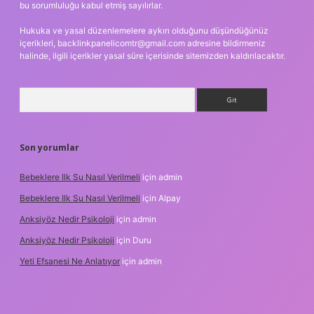
bu sorumluluğu kabul etmiş sayılırlar.
Hukuka ve yasal düzenlemelere aykırı olduğunu düşündüğünüz
içerikleri,
backlinkpanelicomtr@gmail.com
adresine bildirmeniz
halinde, ilgili içerikler yasal süre içerisinde sitemizden kaldırılacaktır.
Arama
Son yorumlar
Bebeklere Ilk Su Nasıl Verilmeli
için
admin
Bebeklere Ilk Su Nasıl Verilmeli
için
Alpay
Anksiyöz Nedir Psikoloji
için
admin
Anksiyöz Nedir Psikoloji
için
Duru
Yeti Efsanesi Ne Anlatıyor
için
admin