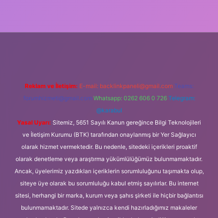
ipbet
https://www.betexper.xyz/
Reklam ve İletişim:
E-mail:
backlinkpaneli@gmail.com
Teams:
forumhizmeti@gmail.com
Whatsapp: 0262 606 0 726
Telegram:
@karabul
Yasal Uyarı:
Sitemiz, 5651 Sayılı Kanun gereğince Bilgi Teknolojileri
ve İletişim Kurumu (BTK) tarafından onaylanmış bir Yer Sağlayıcı
olarak hizmet vermektedir. Bu nedenle, sitedeki içerikleri proaktif
olarak denetleme veya araştırma yükümlülüğümüz bulunmamaktadır.
Ancak, üyelerimiz yazdıkları içeriklerin sorumluluğunu taşımakta olup,
siteye üye olarak bu sorumluluğu kabul etmiş sayılırlar. Bu internet
sitesi, herhangi bir marka, kurum veya şahıs şirketi ile hiçbir bağlantısı
bulunmamaktadır. Sitede yalnızca kendi hazırladığımız makaleler