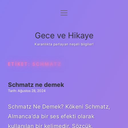
menüyü
Anasayfa
aç
Gizlilik Politikası
Gece ve Hikaye
Yasal Uyarı
Karanlıkta parlayan neşeli bilgiler!
Hakkımızda
ETIKET:
SCHMATZ
Schmatz ne demek
Tarih: Ağustos 28, 2024
Schmatz Ne Demek? Kökeni Schmatz,
Almanca’da bir ses efekti olarak
kullanılan bir kelimedir. Sözcük,