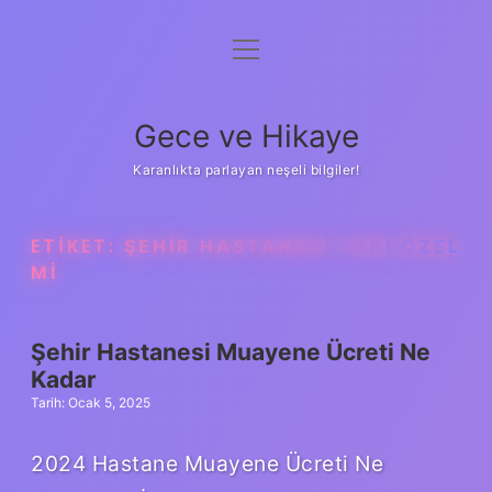
menüyü
Anasayfa
aç
Gizlilik Politikası
Gece ve Hikaye
Yasal Uyarı
Karanlıkta parlayan neşeli bilgiler!
Hakkımızda
ETIKET:
ŞEHIR HASTANESI YARI ÖZEL
MI
Şehir Hastanesi Muayene Ücreti Ne
Kadar
Tarih: Ocak 5, 2025
2024 Hastane Muayene Ücreti Ne