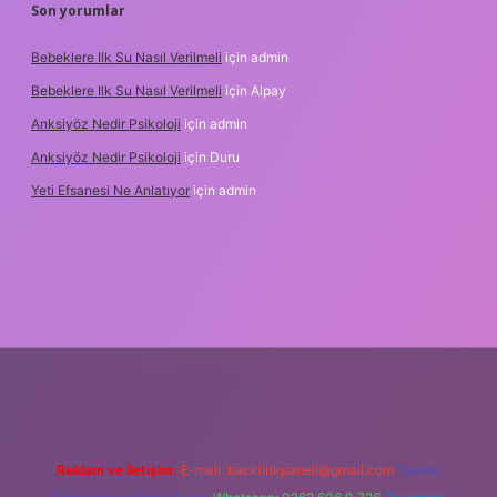
Son yorumlar
Bebeklere Ilk Su Nasıl Verilmeli
için
admin
Bebeklere Ilk Su Nasıl Verilmeli
için
Alpay
Anksiyöz Nedir Psikoloji
için
admin
Anksiyöz Nedir Psikoloji
için
Duru
Yeti Efsanesi Ne Anlatıyor
için
admin
lipbet
https://www.betexper.xyz/
Reklam ve İletişim:
E-mail:
backlinkpaneli@gmail.com
Teams: