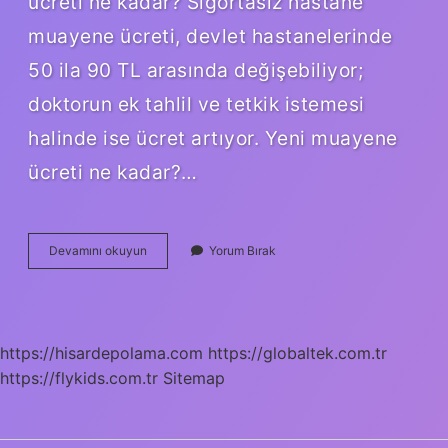
ücreti ne kadar? Sigortasız hastane
muayene ücreti, devlet hastanelerinde
50 ila 90 TL arasında değişebiliyor;
doktorun ek tahlil ve tetkik istemesi
halinde ise ücret artıyor. Yeni muayene
ücreti ne kadar?…
Şehir
Devamını okuyun
Yorum Bırak
Hastanesi
Muayene
Ücreti
Ne
Kadar
https://hisardepolama.com
https://globaltek.com.tr
https://flykids.com.tr
Sitemap