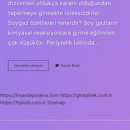
dizilimleri oldukça kararlı olduğundan
tepkimeye girmekte isteksizdirler.
Soygaz özellikleri nelerdir? Soy gazların
kimyasal reaksiyonlara girme eğilimleri
çok düşüktür. Periyodik tabloda…
Asal
Devamını okuyun
Yorum Bırak
Gazlar
Tek
Atomlu
Mu
https://hisardepolama.com
https://globaltek.com.tr
https://flykids.com.tr
Sitemap