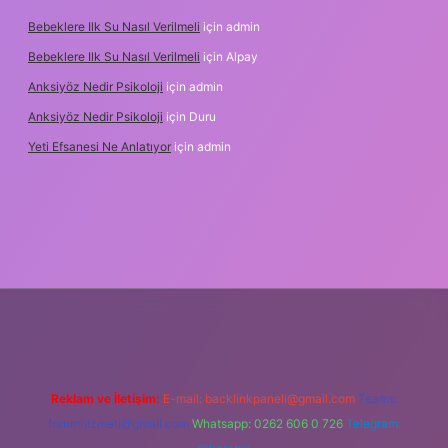
Bebeklere Ilk Su Nasıl Verilmeli
için
admin
Bebeklere Ilk Su Nasıl Verilmeli
için
Alpay
Anksiyöz Nedir Psikoloji
için
admin
Anksiyöz Nedir Psikoloji
için
Duru
Yeti Efsanesi Ne Anlatıyor
için
admin
ulipbet
https://www.betexper.xyz/
Reklam ve İletişim:
E-mail:
backlinkpaneli@gmail.com
Teams:
forumhizmeti@gmail.com
Whatsapp: 0262 606 0 726
Telegram: