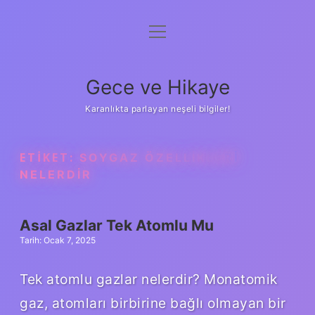
menüyü
Anasayfa
aç
Gizlilik Politikası
Gece ve Hikaye
Yasal Uyarı
Karanlıkta parlayan neşeli bilgiler!
Hakkımızda
ETIKET:
SOYGAZ ÖZELLIKLERI
NELERDIR
Asal Gazlar Tek Atomlu Mu
Tarih: Ocak 7, 2025
Tek atomlu gazlar nelerdir? Monatomik
gaz, atomları birbirine bağlı olmayan bir