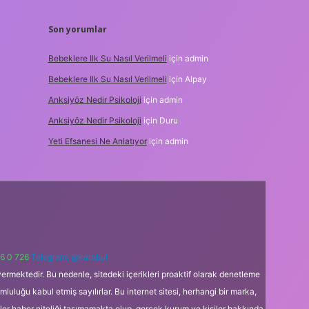
Son yorumlar
Bebeklere Ilk Su Nasıl Verilmeli
için
admin
Bebeklere Ilk Su Nasıl Verilmeli
için
Alpay
Anksiyöz Nedir Psikoloji
için
admin
Anksiyöz Nedir Psikoloji
için
Duru
Yeti Efsanesi Ne Anlatıyor
için
admin
6 0 726
Telegram: @karabul
ermektedir. Bu nedenle, sitedeki içerikleri proaktif olarak denetleme
uğu kabul etmiş sayılırlar. Bu internet sitesi, herhangi bir marka,
kler haber niteliği taşımamakta olup, gerçek kurum ve kişiler hakkında