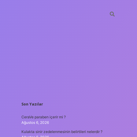
SIDEBAR
Son Yazılar
tulipbet
htt
CeraVe paraben içerir mi ?
Ağustos 6, 2026
Kulakta sinir zedelenmesinin belirtileri nelerdir ?