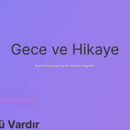
Gece ve Hikaye
Karanlıkta parlayan neşeli bilgiler!
RI NELERDIR
ü Vardır