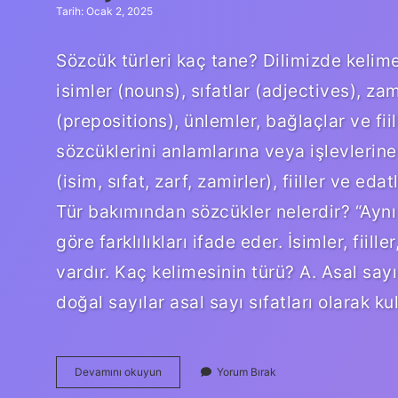
Tarih: Ocak 2, 2025
Sözcük türleri kaç tane? Dilimizde kelimel
isimler (nouns), sıfatlar (adjectives), za
(prepositions), ünlemler, bağlaçlar ve fiil
sözcüklerini anlamlarına veya işlevleri
(isim, sıfat, zarf, zamirler), fiiller ve ed
Tür bakımından sözcükler nelerdir? “Aynı 
göre farklılıkları ifade eder. İsimler, fiille
vardır. Kaç kelimesinin türü? A. Asal sayı 
doğal sayılar asal sayı sıfatları olarak k
Kaç
Devamını okuyun
Yorum Bırak
Tane