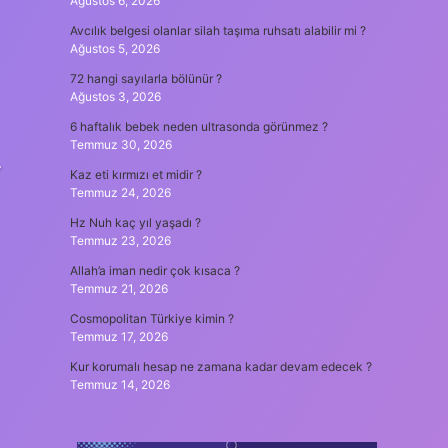
Ağustos 6, 2026
Avcılık belgesi olanlar silah taşıma ruhsatı alabilir mi ?
Ağustos 5, 2026
72 hangi sayılarla bölünür ?
Ağustos 3, 2026
6 haftalık bebek neden ultrasonda görünmez ?
Temmuz 30, 2026
r
Kaz eti kırmızı et midir ?
Temmuz 24, 2026
Hz Nuh kaç yıl yaşadı ?
Temmuz 23, 2026
Allah’a iman nedir çok kısaca ?
Temmuz 21, 2026
Cosmopolitan Türkiye kimin ?
Temmuz 17, 2026
Kur korumalı hesap ne zamana kadar devam edecek ?
Temmuz 14, 2026