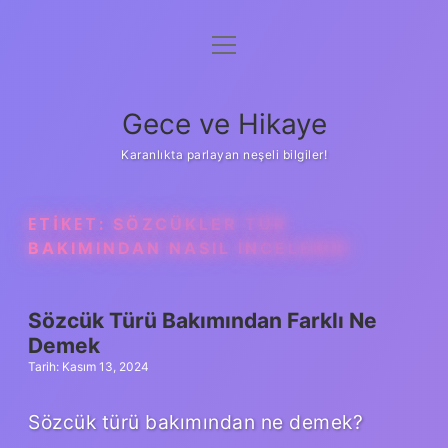
menüyü
Anasayfa
aç
Gizlilik Politikası
Gece ve Hikaye
Yasal Uyarı
Karanlıkta parlayan neşeli bilgiler!
Hakkımızda
ETIKET:
SÖZCÜKLER TÜR
BAKIMINDAN NASIL INCELENIR
Sözcük Türü Bakımından Farklı Ne
Demek
Tarih: Kasım 13, 2024
Sözcük türü bakımından ne demek?