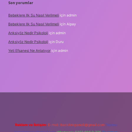
Son yorumlar
Bebeklere Ilk Su Nasıl Verilmeli
için
admin
Bebeklere Ilk Su Nasıl Verilmeli
için
Alpay
Anksiyöz Nedir Psikoloji
için
admin
Anksiyöz Nedir Psikoloji
için
Duru
Yeti Efsanesi Ne Anlatıyor
için
admin
et
https://www.betexper.xyz/
Reklam ve İletişim:
E-mail:
backlinkpaneli@gmail.com
Teams: