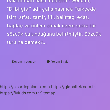
bakımından nasıl incelenir? Gencan,
“Dilbilgisi” adlı çalışmasında Türkçede
isim, sıfat, zamir, fiil, belirteç, edat,
bağlaç ve ünlem olmak üzere sekiz tür
sözcük bulunduğunu belirtmiştir. Sözcük
türü ne demek?…
Sözcük
Devamını okuyun
Yorum Bırak
Türü
Bakımından
Farklı
Ne
Demek
https://hisardepolama.com
https://globaltek.com.tr
https://flykids.com.tr
Sitemap