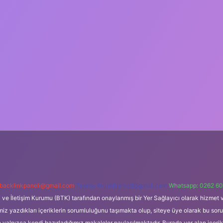
backlinkpaneli@gmail.com
Teams:
forumhizmeti@gmail.com
Whatsapp: 0262 60
i ve İletişim Kurumu (BTK) tarafından onaylanmış bir Yer Sağlayıcı olarak hizmet v
azdıkları içeriklerin sorumluluğunu taşımakta olup, siteye üye olarak bu sorumlul
e yalnızca kendi hazırladığımız makaleler paylaşılmaktadır. Burada yer alan içeri