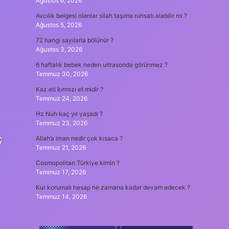
Ağustos 6, 2026
Avcılık belgesi olanlar silah taşıma ruhsatı alabilir mi ?
Ağustos 5, 2026
72 hangi sayılarla bölünür ?
Ağustos 3, 2026
6 haftalık bebek neden ultrasonda görünmez ?
Temmuz 30, 2026
Kaz eti kırmızı et midir ?
Temmuz 24, 2026
Hz Nuh kaç yıl yaşadı ?
Temmuz 23, 2026
ç
Allah’a iman nedir çok kısaca ?
Temmuz 21, 2026
Cosmopolitan Türkiye kimin ?
Temmuz 17, 2026
Kur korumalı hesap ne zamana kadar devam edecek ?
Temmuz 14, 2026