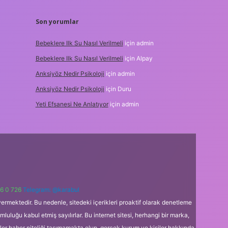
Son yorumlar
Bebeklere Ilk Su Nasıl Verilmeli
için
admin
Bebeklere Ilk Su Nasıl Verilmeli
için
Alpay
Anksiyöz Nedir Psikoloji
için
admin
Anksiyöz Nedir Psikoloji
için
Duru
Yeti Efsanesi Ne Anlatıyor
için
admin
6 0 726
Telegram: @karabul
ermektedir. Bu nedenle, sitedeki içerikleri proaktif olarak denetleme
uğu kabul etmiş sayılırlar. Bu internet sitesi, herhangi bir marka,
kler haber niteliği taşımamakta olup, gerçek kurum ve kişiler hakkında