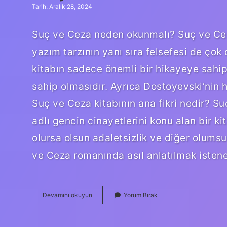
Tarih: Aralık 28, 2024
Suç ve Ceza neden okunmalı? Suç ve Cez
yazım tarzının yanı sıra felsefesi de çok 
kitabın sadece önemli bir hikayeye sahip
sahip olmasıdır. Ayrıca Dostoyevski’nin 
Suç ve Ceza kitabının ana fikri nedir? S
adlı gencin cinayetlerini konu alan bir kit
olursa olsun adaletsizlik ve diğer olums
ve Ceza romanında asıl anlatılmak isten
Suç
Devamını okuyun
Yorum Bırak
Ve
Ceza
Neden