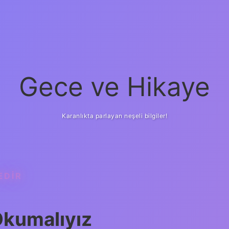
Gece ve Hikaye
Karanlıkta parlayan neşeli bilgiler!
EDIR
kumalıyız