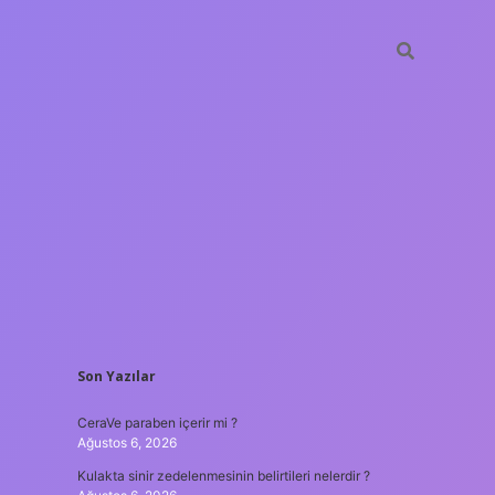
SIDEBAR
Son Yazılar
tulipbet
https
CeraVe paraben içerir mi ?
Ağustos 6, 2026
Kulakta sinir zedelenmesinin belirtileri nelerdir ?