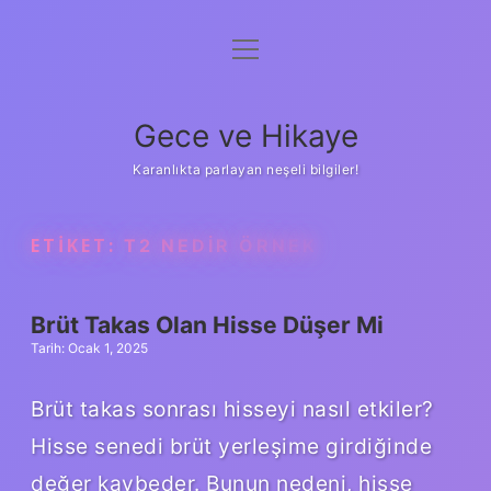
menüyü
Anasayfa
aç
Gizlilik Politikası
Gece ve Hikaye
Yasal Uyarı
Karanlıkta parlayan neşeli bilgiler!
Hakkımızda
ETIKET:
T2 NEDIR ÖRNEK
Brüt Takas Olan Hisse Düşer Mi
Tarih: Ocak 1, 2025
Brüt takas sonrası hisseyi nasıl etkiler?
Hisse senedi brüt yerleşime girdiğinde
değer kaybeder. Bunun nedeni, hisse