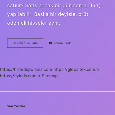
satılır? Satış ancak bir gün sonra (T+1)
yapılabilir. Başka bir deyişle, brüt
ödemeli hisseler aynı…
Brüt
Devamını okuyun
Yorum Bırak
Takas
Olan
Hisse
Düşer
Mi
https://hisardepolama.com
https://globaltek.com.tr
https://flykids.com.tr
Sitemap
SIDEBAR
Son Yazılar