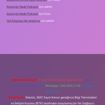
Anksiyöz Nedir Psikoloji
için
admin
Anksiyöz Nedir Psikoloji
için
Duru
Yeti Efsanesi Ne Anlatıyor
için
admin
ulipbet
https://www.betexper.xyz/
Reklam ve İletişim:
E-mail:
backlinkpaneli@gmail.com
Teams:
forumhizmeti@gmail.com
Whatsapp: 0262 606 0 726
Telegram:
@karabul
Yasal Uyarı:
Sitemiz, 5651 Sayılı Kanun gereğince Bilgi Teknolojileri
ve İletişim Kurumu (BTK) tarafından onaylanmış bir Yer Sağlayıcı