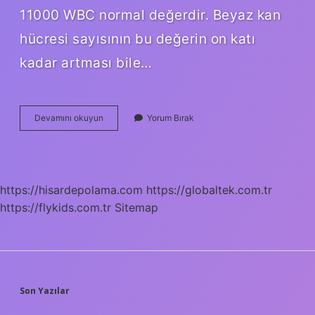
11000 WBC normal değerdir. Beyaz kan
hücresi sayısının bu değerin on katı
kadar artması bile…
Lösemide
Devamını okuyun
Yorum Bırak
Wbc
Değeri
Kaç
Olur
https://hisardepolama.com
https://globaltek.com.tr
https://flykids.com.tr
Sitemap
SIDEBAR
Son Yazılar