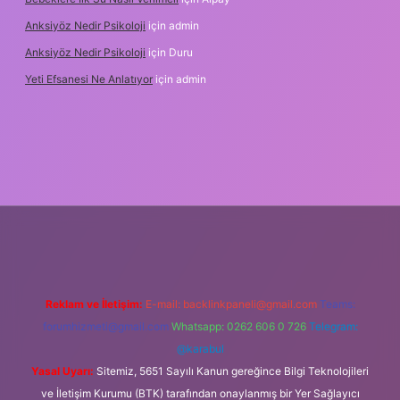
Anksiyöz Nedir Psikoloji
için
admin
Anksiyöz Nedir Psikoloji
için
Duru
Yeti Efsanesi Ne Anlatıyor
için
admin
ulipbet
https://www.betexper.xyz/
Reklam ve İletişim:
E-mail:
backlinkpaneli@gmail.com
Teams:
forumhizmeti@gmail.com
Whatsapp: 0262 606 0 726
Telegram:
@karabul
Yasal Uyarı:
Sitemiz, 5651 Sayılı Kanun gereğince Bilgi Teknolojileri
ve İletişim Kurumu (BTK) tarafından onaylanmış bir Yer Sağlayıcı