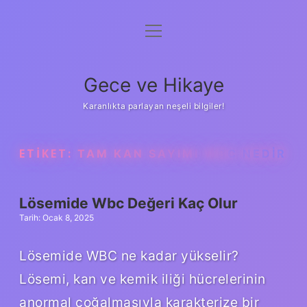
menüyü
Anasayfa
aç
Gizlilik Politikası
Gece ve Hikaye
Yasal Uyarı
Karanlıkta parlayan neşeli bilgiler!
Hakkımızda
ETIKET:
TAM KAN SAYIMI WBC NEDIR
Lösemide Wbc Değeri Kaç Olur
Tarih: Ocak 8, 2025
Lösemide WBC ne kadar yükselir?
Lösemi, kan ve kemik iliği hücrelerinin
anormal çoğalmasıyla karakterize bir