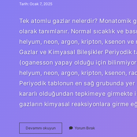
Tarih: Ocak 7, 2025
Tek atomlu gazlar nelerdir? Monatomik ga
olarak tanımlanır. Normal sıcaklık ve ba
helyum, neon, argon, kripton, ksenon ve 
Gazlar ve Kimyasal Bileşikler Periyodik t
(oganesson yapay olduğu için bilinmiyor)
helyum, neon, argon, kripton, ksenon, ra
Periyodik tablonun en sağ grubunda yer a
kararlı olduğundan tepkimeye girmekte ist
gazların kimyasal reaksiyonlara girme eğ
Asal
Devamını okuyun
Yorum Bırak
Gazlar