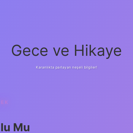
Gece ve Hikaye
Karanlıkta parlayan neşeli bilgiler!
NEK
mlu Mu