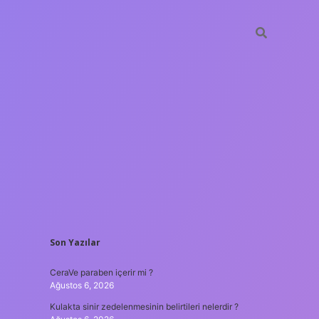
SIDEBAR
Son Yazılar
tulipbet
htt
CeraVe paraben içerir mi ?
Ağustos 6, 2026
Kulakta sinir zedelenmesinin belirtileri nelerdir ?