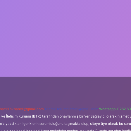
backlinkpaneli@gmail.com
Teams:
forumhizmeti@gmail.com
Whatsapp: 0262 60
i ve İletişim Kurumu (BTK) tarafından onaylanmış bir Yer Sağlayıcı olarak hizmet v
azdıkları içeriklerin sorumluluğunu taşımakta olup, siteye üye olarak bu sorumlul
e yalnızca kendi hazırladığımız makaleler paylaşılmaktadır. Burada yer alan içeri