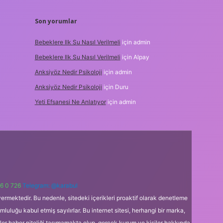
Son yorumlar
Bebeklere Ilk Su Nasıl Verilmeli
için
admin
Bebeklere Ilk Su Nasıl Verilmeli
için
Alpay
Anksiyöz Nedir Psikoloji
için
admin
Anksiyöz Nedir Psikoloji
için
Duru
Yeti Efsanesi Ne Anlatıyor
için
admin
6 0 726
Telegram: @karabul
ermektedir. Bu nedenle, sitedeki içerikleri proaktif olarak denetleme
uğu kabul etmiş sayılırlar. Bu internet sitesi, herhangi bir marka,
kler haber niteliği taşımamakta olup, gerçek kurum ve kişiler hakkında