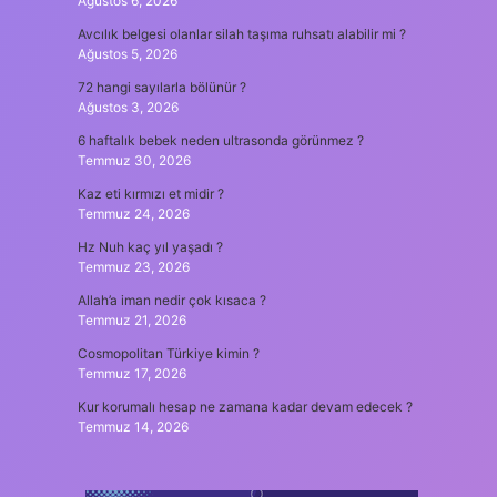
Ağustos 6, 2026
Avcılık belgesi olanlar silah taşıma ruhsatı alabilir mi ?
Ağustos 5, 2026
72 hangi sayılarla bölünür ?
Ağustos 3, 2026
6 haftalık bebek neden ultrasonda görünmez ?
Temmuz 30, 2026
Kaz eti kırmızı et midir ?
Temmuz 24, 2026
Hz Nuh kaç yıl yaşadı ?
Temmuz 23, 2026
Allah’a iman nedir çok kısaca ?
Temmuz 21, 2026
Cosmopolitan Türkiye kimin ?
Temmuz 17, 2026
Kur korumalı hesap ne zamana kadar devam edecek ?
Temmuz 14, 2026