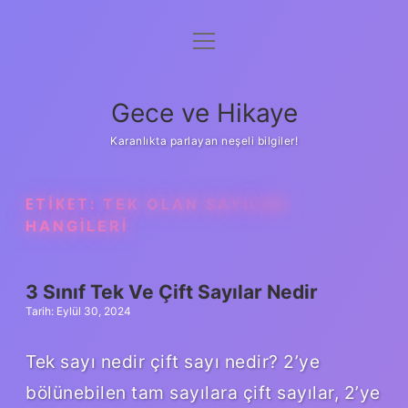
menüyü
Anasayfa
aç
Gizlilik Politikası
Gece ve Hikaye
Yasal Uyarı
Karanlıkta parlayan neşeli bilgiler!
Hakkımızda
ETIKET:
TEK OLAN SAYILAR
HANGILERI
3 Sınıf Tek Ve Çift Sayılar Nedir
Tarih: Eylül 30, 2024
Tek sayı nedir çift sayı nedir? 2’ye
bölünebilen tam sayılara çift sayılar, 2’ye