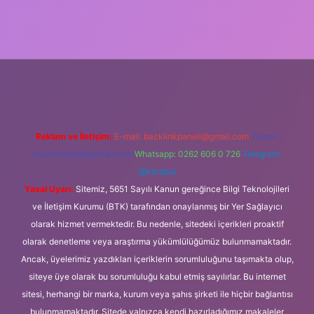
ulipbet
https://www.betexper.xyz/
Reklam ve İletişim:
E-mail:
backlinkpaneli@gmail.com
Teams:
forumhizmeti@gmail.com
Whatsapp: 0262 606 0 726
Telegram:
@karabul
Yasal Uyarı:
Sitemiz, 5651 Sayılı Kanun gereğince Bilgi Teknolojileri
ve İletişim Kurumu (BTK) tarafından onaylanmış bir Yer Sağlayıcı
olarak hizmet vermektedir. Bu nedenle, sitedeki içerikleri proaktif
olarak denetleme veya araştırma yükümlülüğümüz bulunmamaktadır.
Ancak, üyelerimiz yazdıkları içeriklerin sorumluluğunu taşımakta olup,
siteye üye olarak bu sorumluluğu kabul etmiş sayılırlar. Bu internet
sitesi, herhangi bir marka, kurum veya şahıs şirketi ile hiçbir bağlantısı
bulunmamaktadır. Sitede yalnızca kendi hazırladığımız makaleler