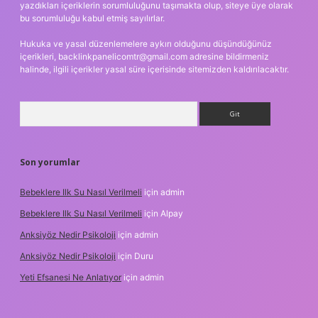
yazdıkları içeriklerin sorumluluğunu taşımakta olup, siteye üye olarak
bu sorumluluğu kabul etmiş sayılırlar.
Hukuka ve yasal düzenlemelere aykırı olduğunu düşündüğünüz
içerikleri,
backlinkpanelicomtr@gmail.com
adresine bildirmeniz
halinde, ilgili içerikler yasal süre içerisinde sitemizden kaldırılacaktır.
Arama
Son yorumlar
Bebeklere Ilk Su Nasıl Verilmeli
için
admin
Bebeklere Ilk Su Nasıl Verilmeli
için
Alpay
Anksiyöz Nedir Psikoloji
için
admin
Anksiyöz Nedir Psikoloji
için
Duru
Yeti Efsanesi Ne Anlatıyor
için
admin