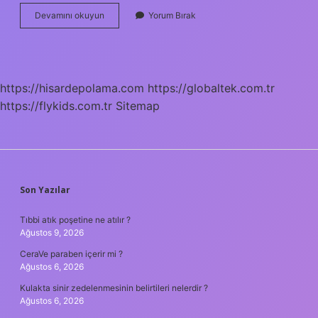
3
Devamını okuyun
Yorum Bırak
Sınıf
Tek
Ve
Çift
Sayılar
https://hisardepolama.com
https://globaltek.com.tr
Nedir
https://flykids.com.tr
Sitemap
SIDEBAR
Son Yazılar
Tıbbi atık poşetine ne atılır ?
Ağustos 9, 2026
CeraVe paraben içerir mi ?
Ağustos 6, 2026
Kulakta sinir zedelenmesinin belirtileri nelerdir ?
Ağustos 6, 2026