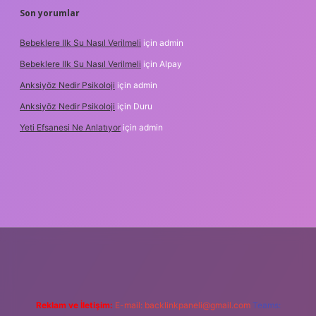
Son yorumlar
Bebeklere Ilk Su Nasıl Verilmeli
için
admin
Bebeklere Ilk Su Nasıl Verilmeli
için
Alpay
Anksiyöz Nedir Psikoloji
için
admin
Anksiyöz Nedir Psikoloji
için
Duru
Yeti Efsanesi Ne Anlatıyor
için
admin
lipbet
https://www.betexper.xyz/
Reklam ve İletişim:
E-mail:
backlinkpaneli@gmail.com
Teams: