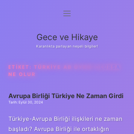
menüyü
Anasayfa
aç
Gizlilik Politikası
Gece ve Hikaye
Yasal Uyarı
Karanlıkta parlayan neşeli bilgiler!
Hakkımızda
ETIKET:
TÜRKIYE AB ÜYESI OLURSA
NE OLUR
Avrupa Birliği Türkiye Ne Zaman Girdi
Tarih: Eylül 30, 2024
Türkiye-Avrupa Birliği ilişkileri ne zaman
başladı? Avrupa Birliği ile ortaklığın