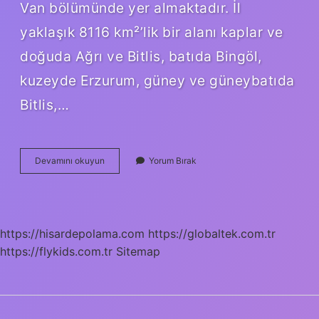
Van bölümünde yer almaktadır. İl
yaklaşık 8116 km²’lik bir alanı kaplar ve
doğuda Ağrı ve Bitlis, batıda Bingöl,
kuzeyde Erzurum, güney ve güneybatıda
Bitlis,…
Muş
Devamını okuyun
Yorum Bırak
Hangi
Şehirden
Ayrıldı
https://hisardepolama.com
https://globaltek.com.tr
https://flykids.com.tr
Sitemap