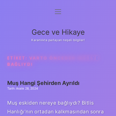
menüyü
Anasayfa
aç
Gizlilik Politikası
Gece ve Hikaye
Yasal Uyarı
Karanlıkta parlayan neşeli bilgiler!
Hakkımızda
ETIKET:
VARTO ÖNCEDEN NEREYE
BAĞLIYDI
Muş Hangi Şehirden Ayrıldı
Tarih: Aralık 28, 2024
Muş eskiden nereye bağlıydı? Bitlis
Hanlığı’nın ortadan kalkmasından sonra