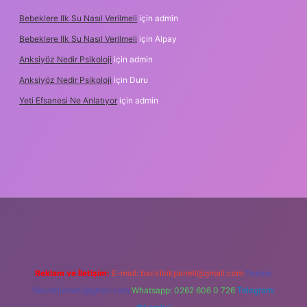
Bebeklere Ilk Su Nasıl Verilmeli
için
admin
Bebeklere Ilk Su Nasıl Verilmeli
için
Alpay
Anksiyöz Nedir Psikoloji
için
admin
Anksiyöz Nedir Psikoloji
için
Duru
Yeti Efsanesi Ne Anlatıyor
için
admin
lipbet
https://www.betexper.xyz/
Reklam ve İletişim:
E-mail:
backlinkpaneli@gmail.com
Teams:
forumhizmeti@gmail.com
Whatsapp: 0262 606 0 726
Telegram: