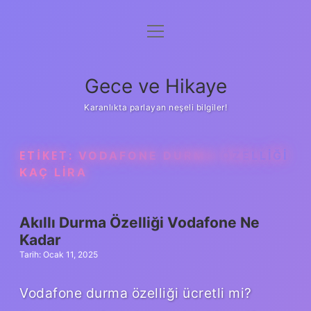
menüyü
Anasayfa
aç
Gizlilik Politikası
Gece ve Hikaye
Yasal Uyarı
Karanlıkta parlayan neşeli bilgiler!
Hakkımızda
ETIKET:
VODAFONE DURMA ÖZELLIĞI
KAÇ LIRA
Akıllı Durma Özelliği Vodafone Ne
Kadar
Tarih: Ocak 11, 2025
Vodafone durma özelliği ücretli mi?