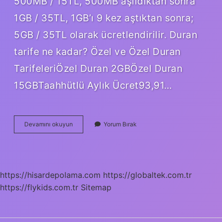
500MB / 15TL, 500MB aşıldıktan sonra
1GB / 35TL, 1GB’ı 9 kez aştıktan sonra;
5GB / 35TL olarak ücretlendirilir. Duran
tarife ne kadar? Özel ve Özel Duran
TarifeleriÖzel Duran 2GBÖzel Duran
15GBTaahhütlü Aylık Ücret93,91…
Akıllı
Devamını okuyun
Yorum Bırak
Durma
Özelliği
Vodafone
Ne
Kadar
https://hisardepolama.com
https://globaltek.com.tr
https://flykids.com.tr
Sitemap