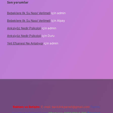
Son yorumlar
Bebeklere Ilk Su Nasıl Verilmeli
için
admin
Bebeklere Ilk Su Nasıl Verilmeli
için
Alpay
Anksiyöz Nedir Psikoloji
için
admin
Anksiyöz Nedir Psikoloji
için
Duru
Yeti Efsanesi Ne Anlatıyor
için
admin
lipbet
https://www.betexper.xyz/
Reklam ve İletişim:
E-mail:
backlinkpaneli@gmail.com
Teams: