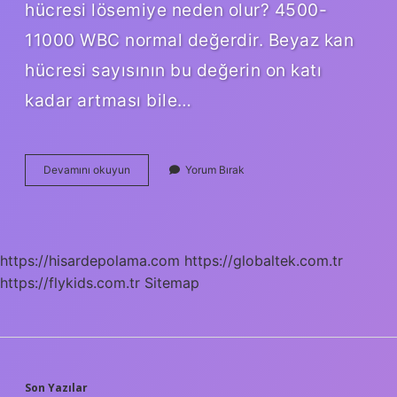
hücresi lösemiye neden olur? 4500-
11000 WBC normal değerdir. Beyaz kan
hücresi sayısının bu değerin on katı
kadar artması bile…
Lösemide
Devamını okuyun
Yorum Bırak
Wbc
Değeri
Kaç
Olur
https://hisardepolama.com
https://globaltek.com.tr
https://flykids.com.tr
Sitemap
Son Yazılar