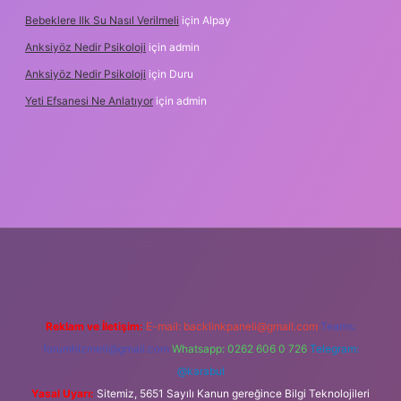
Bebeklere Ilk Su Nasıl Verilmeli
için
Alpay
Anksiyöz Nedir Psikoloji
için
admin
Anksiyöz Nedir Psikoloji
için
Duru
Yeti Efsanesi Ne Anlatıyor
için
admin
ulipbet
https://www.betexper.xyz/
Reklam ve İletişim:
E-mail:
backlinkpaneli@gmail.com
Teams:
forumhizmeti@gmail.com
Whatsapp: 0262 606 0 726
Telegram:
@karabul
Yasal Uyarı:
Sitemiz, 5651 Sayılı Kanun gereğince Bilgi Teknolojileri