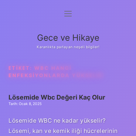
menüyü
Anasayfa
aç
Gizlilik Politikası
Gece ve Hikaye
Yasal Uyarı
Karanlıkta parlayan neşeli bilgiler!
Hakkımızda
ETIKET:
WBC HANGI
ENFEKSIYONLARDA YÜKSELIR
Lösemide Wbc Değeri Kaç Olur
Tarih: Ocak 8, 2025
Lösemide WBC ne kadar yükselir?
Lösemi, kan ve kemik iliği hücrelerinin