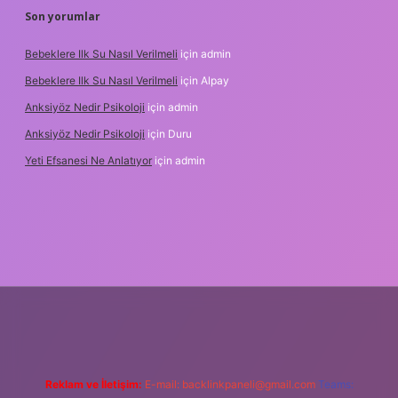
Son yorumlar
Bebeklere Ilk Su Nasıl Verilmeli
için
admin
Bebeklere Ilk Su Nasıl Verilmeli
için
Alpay
Anksiyöz Nedir Psikoloji
için
admin
Anksiyöz Nedir Psikoloji
için
Duru
Yeti Efsanesi Ne Anlatıyor
için
admin
pbet
https://www.betexper.xyz/
Reklam ve İletişim:
E-mail:
backlinkpaneli@gmail.com
Teams: