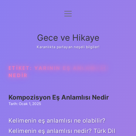
menüyü
Anasayfa
aç
Gizlilik Politikası
Gece ve Hikaye
Yasal Uyarı
Karanlıkta parlayan neşeli bilgiler!
Hakkımızda
ETIKET:
YARININ EŞ ANLAMLISI
NEDIR
Kompozisyon Eş Anlamlısı Nedir
Tarih: Ocak 1, 2025
Kelimenin eş anlamlısı ne olabilir?
Kelimenin eş anlamlısı nedir? Türk Dil