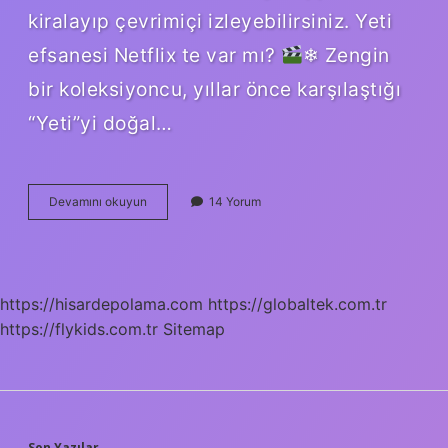
kiralayıp çevrimiçi izleyebilirsiniz. Yeti
efsanesi Netflix te var mı?
❄ Zengin
bir koleksiyoncu, yıllar önce karşılaştığı
“Yeti”yi doğal…
Yeti
Devamını okuyun
14 Yorum
Efsanesi
Ne
Anlatıyor
https://hisardepolama.com
https://globaltek.com.tr
https://flykids.com.tr
Sitemap
Son Yazılar