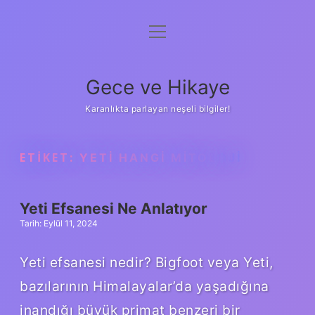
menüyü
Anasayfa
aç
Gizlilik Politikası
Gece ve Hikaye
Yasal Uyarı
Karanlıkta parlayan neşeli bilgiler!
Hakkımızda
ETIKET:
YETI HANGI MITOLOJI
Yeti Efsanesi Ne Anlatıyor
Tarih: Eylül 11, 2024
Yeti efsanesi nedir? Bigfoot veya Yeti,
bazılarının Himalayalar’da yaşadığına
inandığı büyük primat benzeri bir