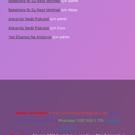
Bebeklere Ilk Su Nasıl Verilmeli
için
admin
Bebeklere Ilk Su Nasıl Verilmeli
için
Alpay
Anksiyöz Nedir Psikoloji
için
admin
Anksiyöz Nedir Psikoloji
için
Duru
Yeti Efsanesi Ne Anlatıyor
için
admin
z/
Reklam ve İletişim:
E-mail:
backlinkpaneli@gmail.com
Teams:
forumhizmeti@gmail.com
Whatsapp: 0262 606 0 726
Telegram:
@karabul