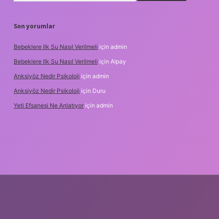
Son yorumlar
Bebeklere Ilk Su Nasıl Verilmeli
için
admin
Bebeklere Ilk Su Nasıl Verilmeli
için
Alpay
Anksiyöz Nedir Psikoloji
için
admin
Anksiyöz Nedir Psikoloji
için
Duru
Yeti Efsanesi Ne Anlatıyor
için
admin
ipbet
https://www.betexper.xyz/