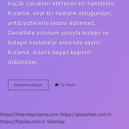
küçük çocukları etkileyen bir hastalıktır.
Kızamık, viral bir hastalık olduğundan,
antibiyotiklerle tedavi edilemez.
Genellikle solunum yoluyla bulaşır ve
bulaşık hastalıklar arasında sayılır.
Kızamık, kızarık beyaz kaşıntılı
döküntüler…
Kızamık
Devamını okuyun
12 Yorum
ve
kızamıkçık
arasındaki
fark
nedir
https://hisardepolama.com
https://globaltek.com.tr
https://flykids.com.tr
Sitemap