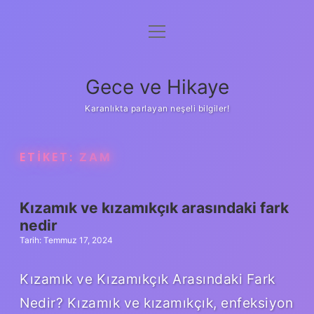
menüyü
Anasayfa
aç
Gizlilik Politikası
Gece ve Hikaye
Yasal Uyarı
Karanlıkta parlayan neşeli bilgiler!
Hakkımızda
ETIKET:
ZAM
Kızamık ve kızamıkçık arasındaki fark
nedir
Tarih: Temmuz 17, 2024
Kızamık ve Kızamıkçık Arasındaki Fark
Nedir? Kızamık ve kızamıkçık, enfeksiyon