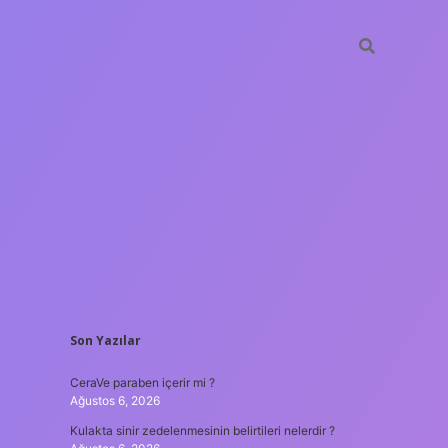
SIDEBAR
Son Yazılar
tulipbet
ht
CeraVe paraben içerir mi ?
Ağustos 6, 2026
Kulakta sinir zedelenmesinin belirtileri nelerdir ?