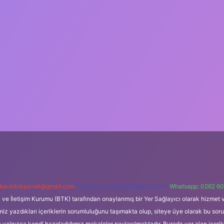
backlinkpaneli@gmail.com
Teams:
forumhizmeti@gmail.com
Whatsapp: 0262 60
i ve İletişim Kurumu (BTK) tarafından onaylanmış bir Yer Sağlayıcı olarak hizmet v
azdıkları içeriklerin sorumluluğunu taşımakta olup, siteye üye olarak bu sorumlul
e yalnızca kendi hazırladığımız makaleler paylaşılmaktadır. Burada yer alan içeri