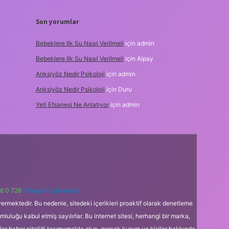
Son yorumlar
Bebeklere Ilk Su Nasıl Verilmeli
için
admin
Bebeklere Ilk Su Nasıl Verilmeli
için
Alpay
Anksiyöz Nedir Psikoloji
için
admin
Anksiyöz Nedir Psikoloji
için
Duru
Yeti Efsanesi Ne Anlatıyor
için
admin
6 0 726
Telegram: @karabul
ermektedir. Bu nedenle, sitedeki içerikleri proaktif olarak denetleme
uğu kabul etmiş sayılırlar. Bu internet sitesi, herhangi bir marka,
kler haber niteliği taşımamakta olup, gerçek kurum ve kişiler hakkında