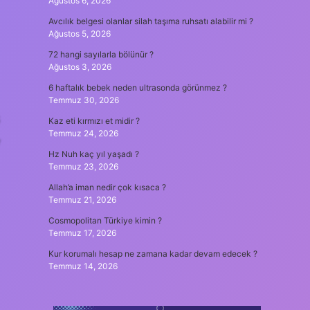
Ağustos 6, 2026
Avcılık belgesi olanlar silah taşıma ruhsatı alabilir mi ?
Ağustos 5, 2026
72 hangi sayılarla bölünür ?
Ağustos 3, 2026
6 haftalık bebek neden ultrasonda görünmez ?
Temmuz 30, 2026
Kaz eti kırmızı et midir ?
Temmuz 24, 2026
y
Hz Nuh kaç yıl yaşadı ?
Temmuz 23, 2026
Allah’a iman nedir çok kısaca ?
Temmuz 21, 2026
Cosmopolitan Türkiye kimin ?
Temmuz 17, 2026
Kur korumalı hesap ne zamana kadar devam edecek ?
Temmuz 14, 2026