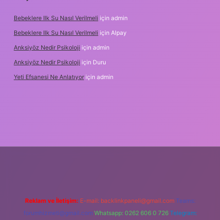
Bebeklere Ilk Su Nasıl Verilmeli
için
admin
Bebeklere Ilk Su Nasıl Verilmeli
için
Alpay
Anksiyöz Nedir Psikoloji
için
admin
Anksiyöz Nedir Psikoloji
için
Duru
Yeti Efsanesi Ne Anlatıyor
için
admin
ipbet
https://www.betexper.xyz/
Reklam ve İletişim:
E-mail:
backlinkpaneli@gmail.com
Teams:
forumhizmeti@gmail.com
Whatsapp: 0262 606 0 726
Telegram: