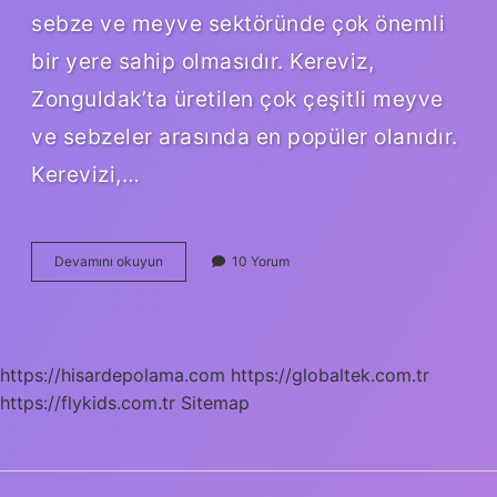
sebze ve meyve sektöründe çok önemli
bir yere sahip olmasıdır. Kereviz,
Zonguldak’ta üretilen çok çeşitli meyve
ve sebzeler arasında en popüler olanıdır.
Kerevizi,…
Zonguldak’ın
Devamını okuyun
10 Yorum
en
ünlü
meyvesi
nedir
https://hisardepolama.com
https://globaltek.com.tr
https://flykids.com.tr
Sitemap