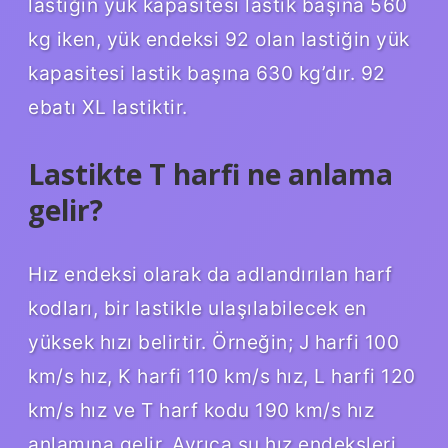
lastiğin yük kapasitesi lastik başına 560
kg iken, yük endeksi 92 olan lastiğin yük
kapasitesi lastik başına 630 kg’dır. 92
ebatı XL lastiktir.
Lastikte T harfi ne anlama
gelir?
Hız endeksi olarak da adlandırılan harf
kodları, bir lastikle ulaşılabilecek en
yüksek hızı belirtir. Örneğin; J harfi 100
km/s hız, K harfi 110 km/s hız, L harfi 120
km/s hız ve T harf kodu 190 km/s hız
anlamına gelir. Ayrıca şu hız endeksleri