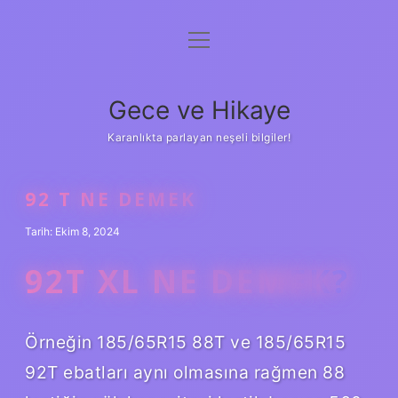
menüyü
Anasayfa
aç
Gizlilik Politikası
Gece ve Hikaye
Yasal Uyarı
Karanlıkta parlayan neşeli bilgiler!
Hakkımızda
92 T NE DEMEK
Tarih: Ekim 8, 2024
92T XL NE DEMEK?
Örneğin 185/65R15 88T ve 185/65R15
92T ebatları aynı olmasına rağmen 88