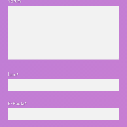
Yorum
İsim*
E-Posta*