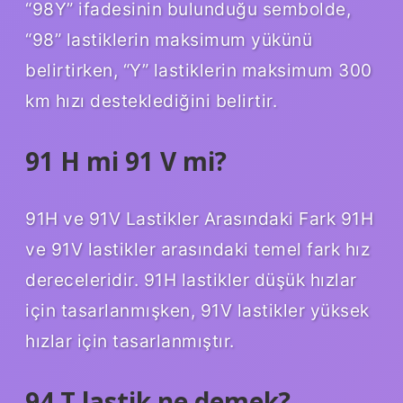
“98Y” ifadesinin bulunduğu sembolde,
“98” lastiklerin maksimum yükünü
belirtirken, “Y” lastiklerin maksimum 300
km hızı desteklediğini belirtir.
91 H mi 91 V mi?
91H ve 91V Lastikler Arasındaki Fark 91H
ve 91V lastikler arasındaki temel fark hız
dereceleridir. 91H lastikler düşük hızlar
için tasarlanmışken, 91V lastikler yüksek
hızlar için tasarlanmıştır.
94 T lastik ne demek?