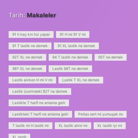
Tarih:
Makaleler
91 h kaç km hız yapar
91 H mi 91 V mi
91 T lastik ne demek
91 XL lastik ne demek
92T XL ne demek
94 T lastik ne demek
95T ne demek
98Y XL ne demek
Lastik 98T ne demek
Lastik alırken H mi V mi
Lastik T XL ne demek
Lastik üzerindeki 82T ne demek
Lastikte T harfi ne anlama gelir
Lastikteki T harfi ne anlama gelir
Petlas sert mi yumuşak mı
T lastik mi H lastik mi
XL lastik alınır mı
XL lastik iyi mi
XL nedir