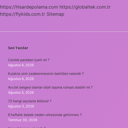
https://hisardepolama.com
https://globaltek.com.tr
https://flykids.com.tr
Sitemap
SIDEBAR
Son Yazılar
CeraVe paraben içerir mi ?
Ağustos 6, 2026
Kulakta sinir zedelenmesinin belirtileri nelerdir ?
Ağustos 6, 2026
Avcılık belgesi olanlar silah taşıma ruhsatı alabilir mi ?
Ağustos 5, 2026
72 hangi sayılarla bölünür ?
Ağustos 3, 2026
6 haftalık bebek neden ultrasonda görünmez ?
Temmuz 30, 2026