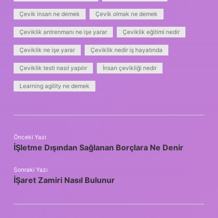
Çevik insan ne demek
Çevik olmak ne demek
Çeviklik antrenmanı ne işe yarar
Çeviklik eğitimi nedir
Çeviklik ne işe yarar
Çeviklik nedir iş hayatında
Çeviklik testi nasıl yapılır
İnsan çevikliği nedir
Learning agility ne demek
Önceki Yazı
İŞletme Dışından Sağlanan Borçlara Ne Denir
Sonraki Yazı
İŞaret Zamiri Nasıl Bulunur