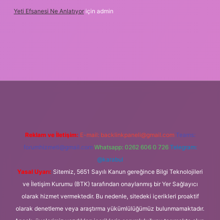
Yeti Efsanesi Ne Anlatıyor
için
admin
xper.xyz/
Reklam ve İletişim:
E-mail:
backlinkpaneli@gmail.com
Teams:
forumhizmeti@gmail.com
Whatsapp: 0262 606 0 726
Telegram:
@karabul
Yasal Uyarı:
Sitemiz, 5651 Sayılı Kanun gereğince Bilgi Teknolojileri
ve İletişim Kurumu (BTK) tarafından onaylanmış bir Yer Sağlayıcı
olarak hizmet vermektedir. Bu nedenle, sitedeki içerikleri proaktif
olarak denetleme veya araştırma yükümlülüğümüz bulunmamaktadır.