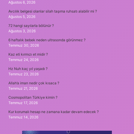
Ağustos 6, 2026
Avcılık belgesi olanlar silah taşıma ruhsatı alabilir mi ?
Ağustos 5, 2026
72 hangi sayılarla bölünür ?
Ağustos 3, 2026
6 haftalık bebek neden ultrasonda görünmez ?
Temmuz 30, 2026
Kaz eti kırmızı et midir ?
Temmuz 24, 2026
Hz Nuh kaç yıl yaşadı ?
Temmuz 23, 2026
Allah’a iman nedir çok kısaca ?
Temmuz 21, 2026
Cosmopolitan Türkiye kimin ?
Temmuz 17, 2026
Kur korumalı hesap ne zamana kadar devam edecek ?
Temmuz 14, 2026