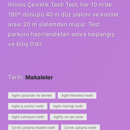
Illinois Çeviklik Testi Test, her 10 m’de
180º dönüşlü 40 m düz slalom ve koniler
arası 20 m slalomdan oluşur. Test
parkuru hazırlandıktan sonra başlangıç ​​
ve bitiş 0’dır.
Tarih:
Makaleler
Agile çalışmak ne demek
Agile felsefesi nedir
Agile iş analizi nedir
Agile mantığı nedir
Agile yaklaşım nedir
Agility ne işe yarar
Çevik çalışma modeli nedir
Çevik çalışma nedir