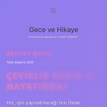
menüyü
Anasayfa
aç
Gizlilik Politikası
Gece ve Hikaye
Yasal Uyarı
Karanlıkta parlayan neşeli bilgiler!
Hakkımızda
AGILITY NEDIR
Tarih: Şubat 6, 2025
ÇEVIKLIK NEDIR IŞ
HAYATINDA?
Hız, işin yapılabileceği hızı ifade