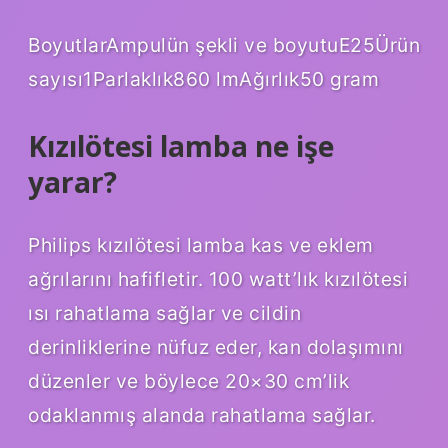
BoyutlarAmpulün şekli ve boyutuE25Ürün
sayısı1Parlaklık860 lmAğırlık50 gram
Kızılötesi lamba ne işe
yarar?
Philips kızılötesi lamba kas ve eklem
ağrılarını hafifletir. 100 watt’lık kızılötesi
ısı rahatlama sağlar ve cildin
derinliklerine nüfuz eder, kan dolaşımını
düzenler ve böylece 20×30 cm’lik
odaklanmış alanda rahatlama sağlar.