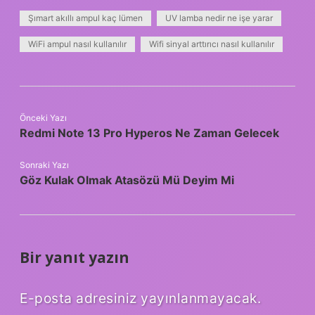
Şımart akıllı ampul kaç lümen
UV lamba nedir ne işe yarar
WiFi ampul nasıl kullanılır
Wifi sinyal arttırıcı nasıl kullanılır
Önceki Yazı
Redmi Note 13 Pro Hyperos Ne Zaman Gelecek
Sonraki Yazı
Göz Kulak Olmak Atasözü Mü Deyim Mi
Bir yanıt yazın
E-posta adresiniz yayınlanmayacak.