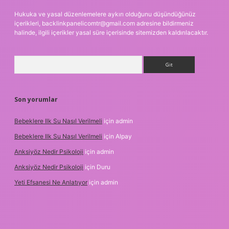
Hukuka ve yasal düzenlemelere aykırı olduğunu düşündüğünüz
içerikleri,
backlinkpanelicomtr@gmail.com
adresine bildirmeniz
halinde, ilgili içerikler yasal süre içerisinde sitemizden kaldırılacaktır.
Arama
Son yorumlar
Bebeklere Ilk Su Nasıl Verilmeli
için
admin
Bebeklere Ilk Su Nasıl Verilmeli
için
Alpay
Anksiyöz Nedir Psikoloji
için
admin
Anksiyöz Nedir Psikoloji
için
Duru
Yeti Efsanesi Ne Anlatıyor
için
admin