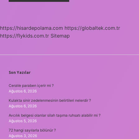
https://hisardepolama.com
https://globaltek.com.tr
https://flykids.com.tr
Sitemap
SIDEBAR
Son Yazılar
CeraVe paraben içerir mi ?
Ağustos 6, 2026
Kulakta sinir zedelenmesinin belirtileri nelerdir ?
Ağustos 6, 2026
Avcılık belgesi olanlar silah taşıma ruhsatı alabilir mi ?
Ağustos 5, 2026
72 hangi sayılarla bölünür ?
Ağustos 3, 2026