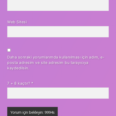
Web Sitesi
Daha sonraki yorumlarımda kullanılması için adım, e-
posta adresim ve site adresim bu tarayıcıya
kaydedilsin.
7 + 8 kaçtır?
*