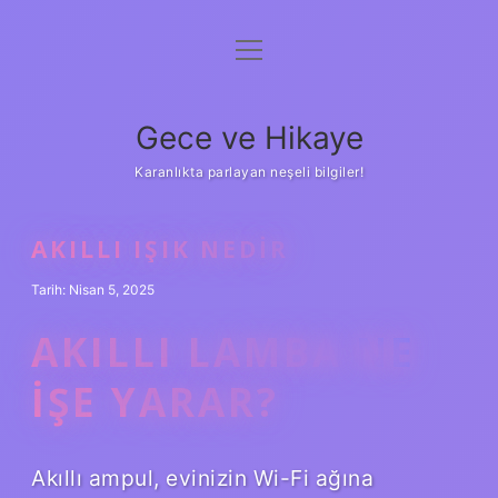
menüyü
Anasayfa
aç
Gizlilik Politikası
Gece ve Hikaye
Yasal Uyarı
Karanlıkta parlayan neşeli bilgiler!
Hakkımızda
AKILLI IŞIK NEDIR
Tarih: Nisan 5, 2025
AKILLI LAMBA NE
IŞE YARAR?
Akıllı ampul, evinizin Wi-Fi ağına