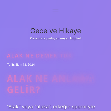
menüyü
Anasayfa
aç
Gizlilik Politikası
Gece ve Hikaye
Yasal Uyarı
Karanlıkta parlayan neşeli bilgiler!
Hakkımızda
ALAK NE DEMEK TDK
Tarih: Ekim 18, 2024
ALAK NE ANLAMA
GELIR?
“Alak” veya “alaka”, erkeğin spermiyle