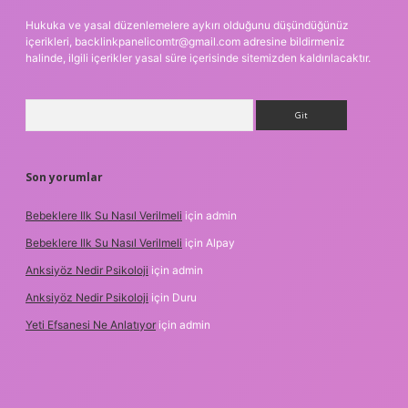
Hukuka ve yasal düzenlemelere aykırı olduğunu düşündüğünüz
içerikleri,
backlinkpanelicomtr@gmail.com
adresine bildirmeniz
halinde, ilgili içerikler yasal süre içerisinde sitemizden kaldırılacaktır.
Arama
Son yorumlar
Bebeklere Ilk Su Nasıl Verilmeli
için
admin
Bebeklere Ilk Su Nasıl Verilmeli
için
Alpay
Anksiyöz Nedir Psikoloji
için
admin
Anksiyöz Nedir Psikoloji
için
Duru
Yeti Efsanesi Ne Anlatıyor
için
admin