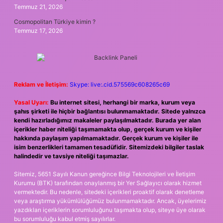
Temmuz 21, 2026
Cosmopolitan Türkiye kimin ?
Temmuz 17, 2026
Reklam ve İletişim:
Skype: live:.cid.575569c608265c69
Yasal Uyarı:
Bu internet sitesi, herhangi bir marka, kurum veya
şahıs şirketi ile hiçbir bağlantısı bulunmamaktadır. Sitede yalnızca
kendi hazırladığımız makaleler paylaşılmaktadır. Burada yer alan
içerikler haber niteliği taşımamakta olup, gerçek kurum ve kişiler
hakkında paylaşım yapılmamaktadır. Gerçek kurum ve kişiler ile
isim benzerlikleri tamamen tesadüfidir. Sitemizdeki bilgiler taslak
halindedir ve tavsiye niteliği taşımazlar.
Sitemiz, 5651 Sayılı Kanun gereğince Bilgi Teknolojileri ve İletişim
Kurumu (BTK) tarafından onaylanmış bir Yer Sağlayıcı olarak hizmet
vermektedir. Bu nedenle, sitedeki içerikleri proaktif olarak denetleme
veya araştırma yükümlülüğümüz bulunmamaktadır. Ancak, üyelerimiz
yazdıkları içeriklerin sorumluluğunu taşımakta olup, siteye üye olarak
bu sorumluluğu kabul etmiş sayılırlar.