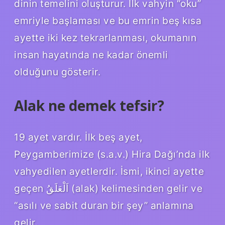
dinin temelini oluşturur. İlk vahyin “oku”
emriyle başlaması ve bu emrin beş kısa
ayette iki kez tekrarlanması, okumanın
insan hayatında ne kadar önemli
olduğunu gösterir.
Alak ne demek tefsir?
19 ayet vardır. İlk beş ayet,
Peygamberimize (s.a.v.) Hira Dağı’nda ilk
vahyedilen ayetlerdir. İsmi, ikinci ayette
geçen اَلْعَلَقُ (alak) kelimesinden gelir ve
“asılı ve sabit duran bir şey” anlamına
gelir.