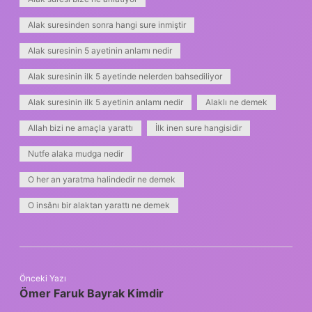
Alak suresinden sonra hangi sure inmiştir
Alak suresinin 5 ayetinin anlamı nedir
Alak suresinin ilk 5 ayetinde nelerden bahsediliyor
Alak suresinin ilk 5 ayetinin anlamı nedir
Alaklı ne demek
Allah bizi ne amaçla yarattı
İlk inen sure hangisidir
Nutfe alaka mudga nedir
O her an yaratma halindedir ne demek
O insânı bir alaktan yarattı ne demek
Önceki Yazı
Ömer Faruk Bayrak Kimdir