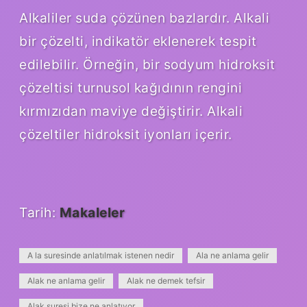
Alkaliler suda çözünen bazlardır. Alkali
bir çözelti, indikatör eklenerek tespit
edilebilir. Örneğin, bir sodyum hidroksit
çözeltisi turnusol kağıdının rengini
kırmızıdan maviye değiştirir. Alkali
çözeltiler hidroksit iyonları içerir.
Tarih:
Makaleler
A la suresinde anlatılmak istenen nedir
Ala ne anlama gelir
Alak ne anlama gelir
Alak ne demek tefsir
Alak suresi bize ne anlatıyor