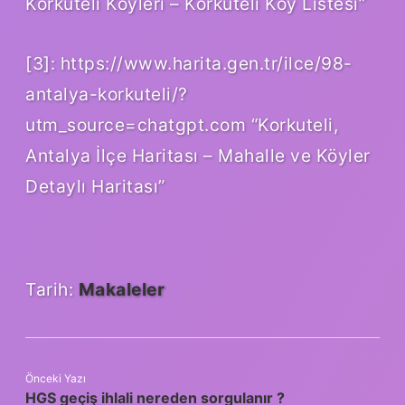
Korkuteli Köyleri – Korkuteli Köy Listesi”
[3]: https://www.harita.gen.tr/ilce/98-
antalya-korkuteli/?
utm_source=chatgpt.com “Korkuteli,
Antalya İlçe Haritası – Mahalle ve Köyler
Detaylı Haritası”
Tarih:
Makaleler
Önceki Yazı
HGS geçiş ihlali nereden sorgulanır ?