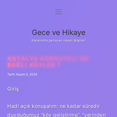
menüyü
Anasayfa
aç
Gizlilik Politikası
Gece ve Hikaye
Yasal Uyarı
Karanlıkta parlayan neşeli bilgiler!
Hakkımızda
ANTALYA KORKUTELI NE
BAĞLI KÖYLER ?
Tarih: Kasım 3, 2025
Giriş
Hadi açık konuşalım: ne kadar süredir
duyduğumuz “köy geliştirme”, “yerinden