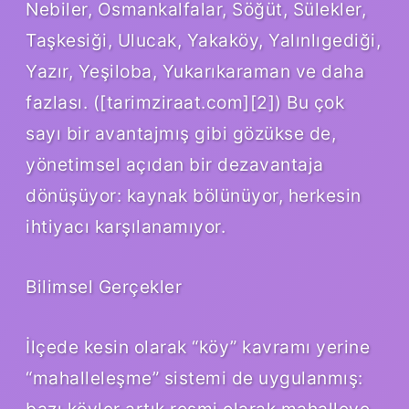
Nebiler, Osmankalfalar, Söğüt, Sülekler,
Taşkesiği, Ulucak, Yakaköy, Yalınlıgediği,
Yazır, Yeşiloba, Yukarıkaraman ve daha
fazlası. ([tarimziraat.com][2]) Bu çok
sayı bir avantajmış gibi gözükse de,
yönetimsel açıdan bir dezavantaja
dönüşüyor: kaynak bölünüyor, herkesin
ihtiyacı karşılanamıyor.
Bilimsel Gerçekler
İlçede kesin olarak “köy” kavramı yerine
“mahalleleşme” sistemi de uygulanmış:
bazı köyler artık resmi olarak mahalleye