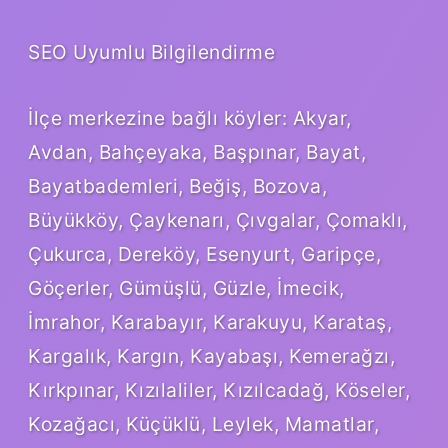
SEO Uyumlu Bilgilendirme
İlçe merkezine bağlı köyler: Akyar,
Avdan, Bahçeyaka, Başpınar, Bayat,
Bayatbademleri, Beğiş, Bozova,
Büyükköy, Çaykenarı, Çıvgalar, Çomaklı,
Çukurca, Dereköy, Esenyurt, Garipçe,
Göçerler, Gümüşlü, Güzle, İmecik,
İmrahor, Karabayır, Karakuyu, Karataş,
Kargalık, Kargın, Kayabaşı, Kemerağzı,
Kırkpınar, Kızılaliler, Kızılcadağ, Köseler,
Kozağacı, Küçüklü, Leylek, Mamatlar,