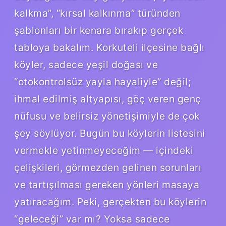
kalkma”, “kırsal kalkınma” türünden
şablonları bir kenara bırakıp gerçek
tabloya bakalım. Korkuteli ilçesine bağlı
köyler, sadece yeşil doğası ve
“otokontrolsüz yayla hayaliyle” değil;
ihmal edilmiş altyapısı, göç veren genç
nüfusu ve belirsiz yönetişimiyle de çok
şey söylüyor. Bugün bu köylerin listesini
vermekle yetinmeyeceğim — içindeki
çelişkileri, görmezden gelinen sorunları
ve tartışılması gereken yönleri masaya
yatıracağım. Peki, gerçekten bu köylerin
“geleceği” var mı? Yoksa sadece