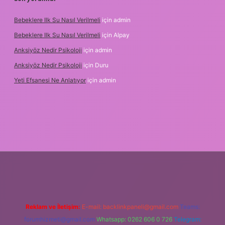
Bebeklere Ilk Su Nasıl Verilmeli
için
admin
Bebeklere Ilk Su Nasıl Verilmeli
için
Alpay
Anksiyöz Nedir Psikoloji
için
admin
Anksiyöz Nedir Psikoloji
için
Duru
Yeti Efsanesi Ne Anlatıyor
için
admin
.betexper.xyz/
Reklam ve İletişim:
E-mail:
backlinkpaneli@gmail.com
Teams:
forumhizmeti@gmail.com
Whatsapp: 0262 606 0 726
Telegram: