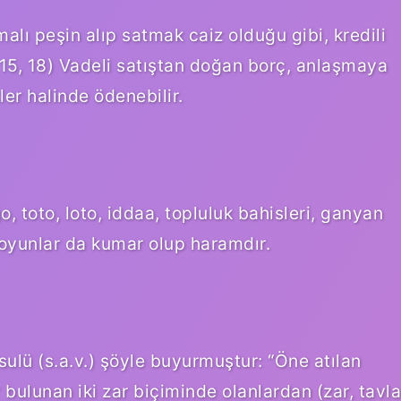
malı peşin alıp satmak caiz olduğu gibi, kredili
I, 15, 18) Vadeli satıştan doğan borç, anlaşmaya
er halinde ödenebilir.
go, toto, loto, iddaa, topluluk bahisleri, ganyan
oyunlar da kumar olup haramdır.
ulü (s.a.v.) şöyle buyurmuştur: “Öne atılan
 bulunan iki zar biçiminde olanlardan (zar, tavla