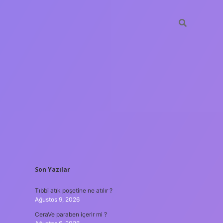
SIDEBAR
Son Yazılar
tulipbet
https://www.be
Tıbbi atık poşetine ne atılır ?
Ağustos 9, 2026
CeraVe paraben içerir mi ?