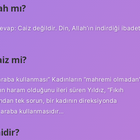
ah mı?
p: Caiz değildir. Din, Allah’ın indirdiği ibade
iz mi?
araba kullanması” Kadınların “mahremi olmadan
n haram olduğunu ileri süren Yıldız, “Fıkıh
ndan tek sorun, bir kadının direksiyonda
 araba kullanmasıdır…
idir?