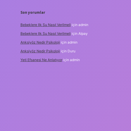
Son yorumlar
Bebeklere Ilk Su Nasıl Verilmeli
için
admin
Bebeklere Ilk Su Nasıl Verilmeli
için
Alpay
Anksiyöz Nedir Psikoloji
için
admin
Anksiyöz Nedir Psikoloji
için
Duru
Yeti Efsanesi Ne Anlatıyor
için
admin