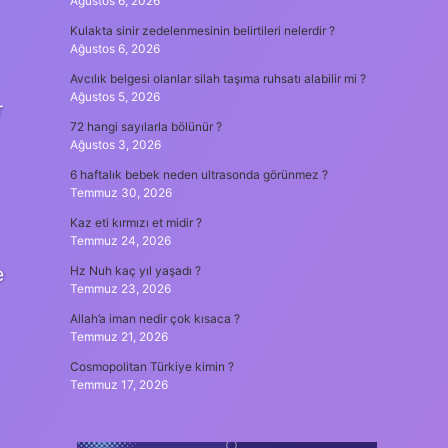
Ağustos 6, 2026
Kulakta sinir zedelenmesinin belirtileri nelerdir ?
Ağustos 6, 2026
Avcılık belgesi olanlar silah taşıma ruhsatı alabilir mi ?
Ağustos 5, 2026
r
72 hangi sayılarla bölünür ?
Ağustos 3, 2026
6 haftalık bebek neden ultrasonda görünmez ?
Temmuz 30, 2026
Kaz eti kırmızı et midir ?
Temmuz 24, 2026
e
Hz Nuh kaç yıl yaşadı ?
Temmuz 23, 2026
Allah’a iman nedir çok kısaca ?
Temmuz 21, 2026
Cosmopolitan Türkiye kimin ?
Temmuz 17, 2026