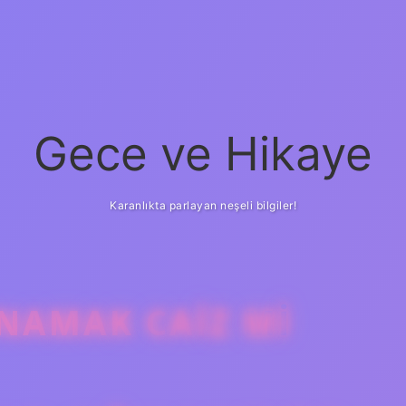
Gece ve Hikaye
Karanlıkta parlayan neşeli bilgiler!
NAMAK CAIZ MI