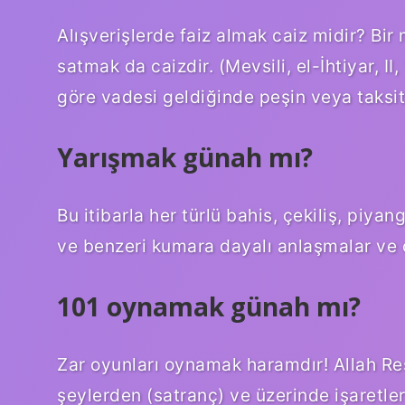
Alışverişlerde faiz almak caiz midir? Bir 
satmak da caizdir. (Mevsili, el-İhtiyar, I
göre vadesi geldiğinde peşin veya taksitl
Yarışmak günah mı?
Bu itibarla her türlü bahis, çekiliş, piyan
ve benzeri kumara dayalı anlaşmalar ve 
101 oynamak günah mı?
Zar oyunları oynamak haramdır! Allah Res
şeylerden (satranç) ve üzerinde işaretler