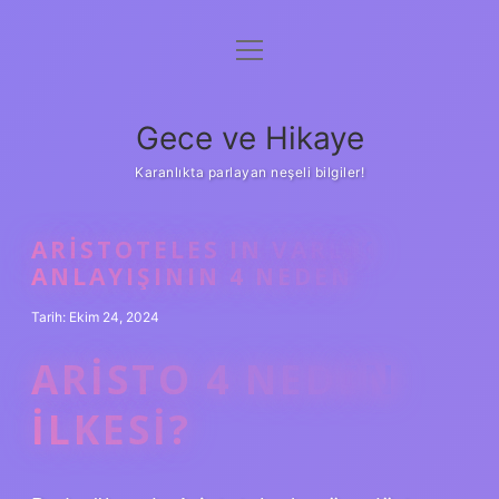
menüyü
Anasayfa
aç
Gizlilik Politikası
Gece ve Hikaye
Yasal Uyarı
Karanlıkta parlayan neşeli bilgiler!
Hakkımızda
ARISTOTELES IN VARLIK
ANLAYIŞININ 4 NEDEN
Tarih: Ekim 24, 2024
ARISTO 4 NEDEN
ILKESI?