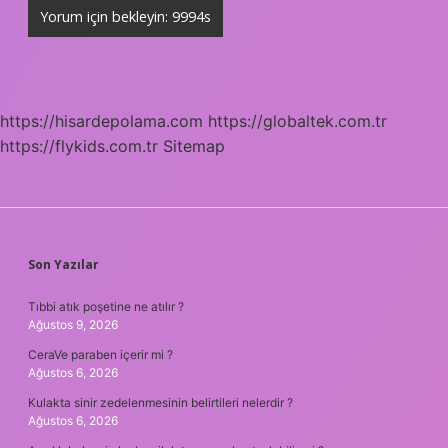
https://hisardepolama.com
https://globaltek.com.tr
https://flykids.com.tr
Sitemap
SIDEBAR
Son Yazılar
Tıbbi atık poşetine ne atılır ?
Ağustos 9, 2026
CeraVe paraben içerir mi ?
Ağustos 6, 2026
Kulakta sinir zedelenmesinin belirtileri nelerdir ?
Ağustos 6, 2026