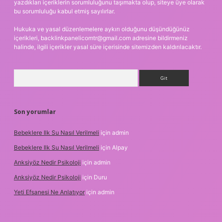
yazdıkları içeriklerin sorumluluğunu taşımakta olup, siteye üye olarak
bu sorumluluğu kabul etmiş sayılırlar.
Hukuka ve yasal düzenlemelere aykırı olduğunu düşündüğünüz
içerikleri,
backlinkpanelicomtr@gmail.com
adresine bildirmeniz
halinde, ilgili içerikler yasal süre içerisinde sitemizden kaldırılacaktır.
Arama
Son yorumlar
Bebeklere Ilk Su Nasıl Verilmeli
için
admin
Bebeklere Ilk Su Nasıl Verilmeli
için
Alpay
Anksiyöz Nedir Psikoloji
için
admin
Anksiyöz Nedir Psikoloji
için
Duru
Yeti Efsanesi Ne Anlatıyor
için
admin