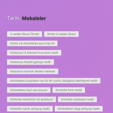
Tarih:
Makaleler
4 neden İlkesi Örnek
Aristo 4 neden ilkesi
Aristo ve Aristoteles aynı kişi mi
Aristonun 4 element kavramı nedir
Aristonun felsefi görüşü nedir
Aristonun mantık ilkeleri nelerdir
Aristoteles insanların ne tür bir varlık olduğunu belirleyen nedir
Aristoteles neyi savunuyor
Aristotle form nedir
Aristotle metafizik ne anlatıyor
Aristotle ontolojisi nedir
Aristotle varlık anlayışı nedir
Aristotlenin bilgi anlayışı nedir