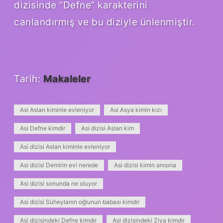
dizisinde “Defne” karakterini
canlandırmış ve bu diziyle ünlenmiştir.
Tarih:
Makaleler
Asi Aslan kiminle evleniyor
Asi Asya kimin kızı
Asi Defne kimdir
Asi dizisi Aslan kim
Asi dizisi Aslan kiminle evleniyor
Asi dizisi Demirin evi nerede
Asi dizisi kimin anısına
Asi dizisi sonunda ne oluyor
Asi dizisi Süheylanın oğlunun babası kimdir
Asi dizisindeki Defne kimdir
Asi dizisindeki Ziya kimdir