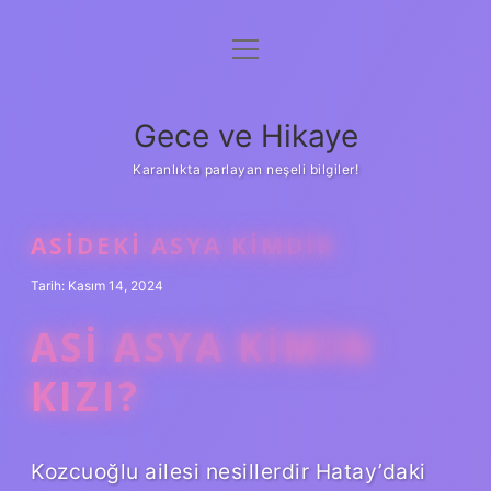
menüyü
Anasayfa
aç
Gizlilik Politikası
Gece ve Hikaye
Yasal Uyarı
Karanlıkta parlayan neşeli bilgiler!
Hakkımızda
ASIDEKI ASYA KIMDIR
Tarih: Kasım 14, 2024
ASI ASYA KIMIN
KIZI?
Kozcuoğlu ailesi nesillerdir Hatay’daki