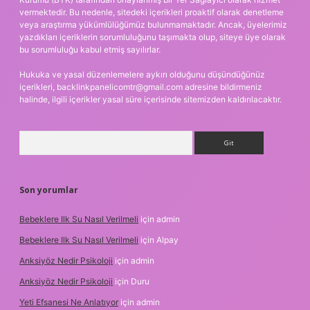
vermektedir. Bu nedenle, sitedeki içerikleri proaktif olarak denetleme
veya araştırma yükümlülüğümüz bulunmamaktadır. Ancak, üyelerimiz
yazdıkları içeriklerin sorumluluğunu taşımakta olup, siteye üye olarak
bu sorumluluğu kabul etmiş sayılırlar.
Hukuka ve yasal düzenlemelere aykırı olduğunu düşündüğünüz
içerikleri,
backlinkpanelicomtr@gmail.com
adresine bildirmeniz
halinde, ilgili içerikler yasal süre içerisinde sitemizden kaldırılacaktır.
Arama
Son yorumlar
Bebeklere Ilk Su Nasıl Verilmeli
için
admin
Bebeklere Ilk Su Nasıl Verilmeli
için
Alpay
Anksiyöz Nedir Psikoloji
için
admin
Anksiyöz Nedir Psikoloji
için
Duru
Yeti Efsanesi Ne Anlatıyor
için
admin