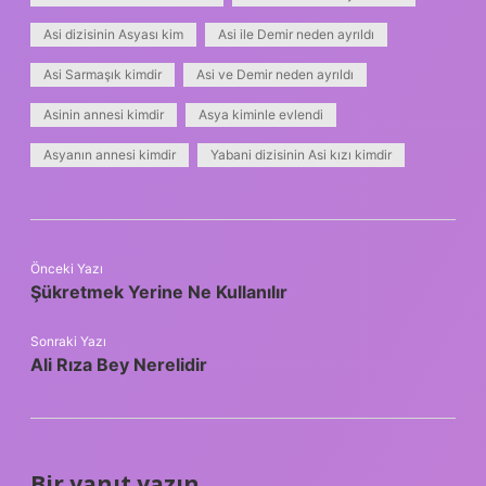
Asi dizisinin Asyası kim
Asi ile Demir neden ayrıldı
Asi Sarmaşık kimdir
Asi ve Demir neden ayrıldı
Asinin annesi kimdir
Asya kiminle evlendi
Asyanın annesi kimdir
Yabani dizisinin Asi kızı kimdir
Önceki Yazı
Şükretmek Yerine Ne Kullanılır
Sonraki Yazı
Ali Rıza Bey Nerelidir
Bir yanıt yazın