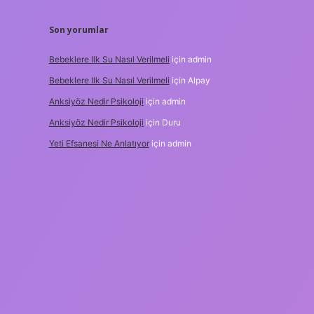
Son yorumlar
Bebeklere Ilk Su Nasıl Verilmeli
için
admin
Bebeklere Ilk Su Nasıl Verilmeli
için
Alpay
Anksiyöz Nedir Psikoloji
için
admin
Anksiyöz Nedir Psikoloji
için
Duru
Yeti Efsanesi Ne Anlatıyor
için
admin