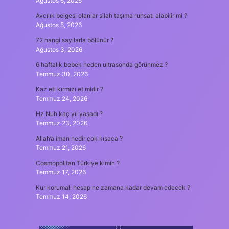
Ağustos 6, 2026
Avcılık belgesi olanlar silah taşıma ruhsatı alabilir mi ?
Ağustos 5, 2026
72 hangi sayılarla bölünür ?
Ağustos 3, 2026
6 haftalık bebek neden ultrasonda görünmez ?
Temmuz 30, 2026
Kaz eti kırmızı et midir ?
Temmuz 24, 2026
Hz Nuh kaç yıl yaşadı ?
Temmuz 23, 2026
Allah’a iman nedir çok kısaca ?
Temmuz 21, 2026
Cosmopolitan Türkiye kimin ?
Temmuz 17, 2026
Kur korumalı hesap ne zamana kadar devam edecek ?
Temmuz 14, 2026