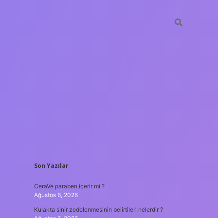
SIDEBAR
Son Yazılar
tulipbet
https://www.bete
CeraVe paraben içerir mi ?
Ağustos 6, 2026
Kulakta sinir zedelenmesinin belirtileri nelerdir ?