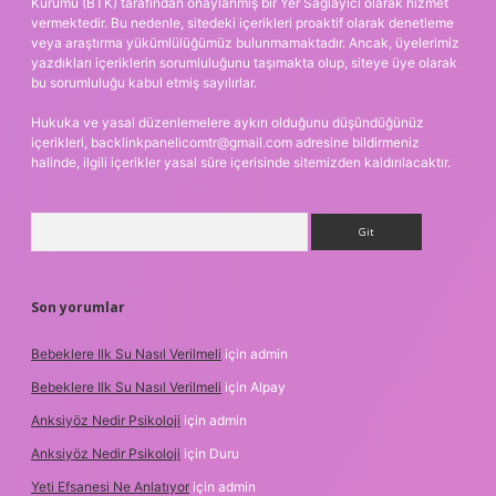
Kurumu (BTK) tarafından onaylanmış bir Yer Sağlayıcı olarak hizmet
vermektedir. Bu nedenle, sitedeki içerikleri proaktif olarak denetleme
veya araştırma yükümlülüğümüz bulunmamaktadır. Ancak, üyelerimiz
yazdıkları içeriklerin sorumluluğunu taşımakta olup, siteye üye olarak
bu sorumluluğu kabul etmiş sayılırlar.
Hukuka ve yasal düzenlemelere aykırı olduğunu düşündüğünüz
içerikleri,
backlinkpanelicomtr@gmail.com
adresine bildirmeniz
halinde, ilgili içerikler yasal süre içerisinde sitemizden kaldırılacaktır.
Arama
Son yorumlar
Bebeklere Ilk Su Nasıl Verilmeli
için
admin
Bebeklere Ilk Su Nasıl Verilmeli
için
Alpay
Anksiyöz Nedir Psikoloji
için
admin
Anksiyöz Nedir Psikoloji
için
Duru
Yeti Efsanesi Ne Anlatıyor
için
admin