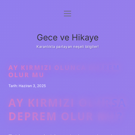
menüyü
Anasayfa
aç
Gizlilik Politikası
Gece ve Hikaye
Yasal Uyarı
Karanlıkta parlayan neşeli bilgiler!
Hakkımızda
AY KIRMIZI OLUNCA DEPREM
OLUR MU
Tarih: Haziran 3, 2025
AY KIRMIZI OLURSA
DEPREM OLUR MU?