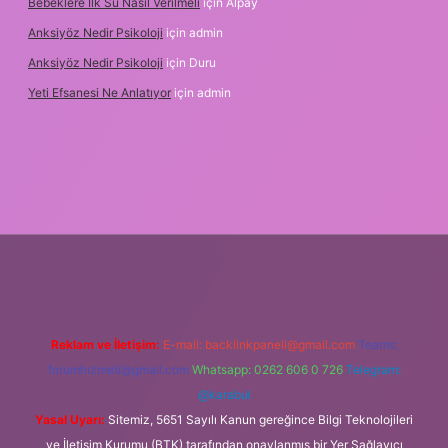
Bebeklere Ilk Su Nasıl Verilmeli
için
Alpay
Anksiyöz Nedir Psikoloji
için
admin
Anksiyöz Nedir Psikoloji
için
Duru
Yeti Efsanesi Ne Anlatıyor
için
admin
w.betexper.xyz/
Reklam ve İletişim:
E-mail:
backlinkpaneli@gmail.com
Teams:
forumhizmeti@gmail.com
Whatsapp: 0262 606 0 726
Telegram:
@karabul
Yasal Uyarı:
Sitemiz, 5651 Sayılı Kanun gereğince Bilgi Teknolojileri
ve İletişim Kurumu (BTK) tarafından onaylanmış bir Yer Sağlayıcı