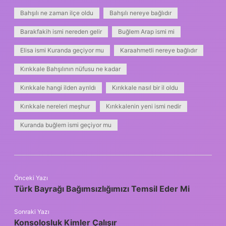
Bahşılı ne zaman ilçe oldu
Bahşılı nereye bağlıdır
Barakfakih ismi nereden gelir
Buğlem Arap ismi mi
Elisa ismi Kuranda geçiyor mu
Karaahmetli nereye bağlıdır
Kırıkkale Bahşılının nüfusu ne kadar
Kırıkkale hangi ilden ayrıldı
Kırıkkale nasıl bir il oldu
Kırıkkale nereleri meşhur
Kırıkkalenin yeni ismi nedir
Kuranda buğlem ismi geçiyor mu
Önceki Yazı
Türk Bayrağı Bağımsızlığımızı Temsil Eder Mi
Sonraki Yazı
Konsolosluk Kimler Çalışır