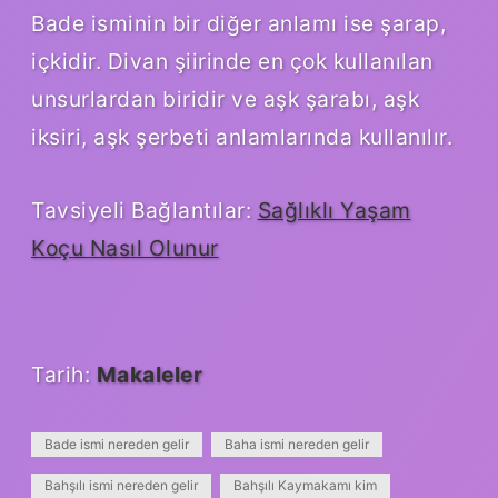
Bade isminin bir diğer anlamı ise şarap,
içkidir. Divan şiirinde en çok kullanılan
unsurlardan biridir ve aşk şarabı, aşk
iksiri, aşk şerbeti anlamlarında kullanılır.
Tavsiyeli Bağlantılar:
Sağlıklı Yaşam
Koçu Nasıl Olunur
Tarih:
Makaleler
Bade ismi nereden gelir
Baha ismi nereden gelir
Bahşılı ismi nereden gelir
Bahşılı Kaymakamı kim