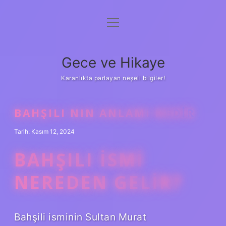
menüyü
Anasayfa
aç
Gizlilik Politikası
Gece ve Hikaye
Yasal Uyarı
Karanlıkta parlayan neşeli bilgiler!
Hakkımızda
BAHŞILI NIN ANLAMI NEDIR
Tarih: Kasım 12, 2024
BAHŞILI ISMI
NEREDEN GELIR?
Bahşili isminin Sultan Murat