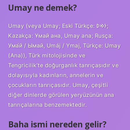
Umay ne demek?
Umay (veya Umay; Eski Türkçe: 𐰆𐰢𐰖;
Kazakça: Ұмай aна, Umay ana; Rusça:
Ума́й / Ымай, Umáj / Ymaj, Türkçe: Umay
(Ana)), Türk mitolojisinde ve
Tengricilik’te doğurganlık tanrıçasıdır ve
dolayısıyla kadınların, annelerin ve
çocukların tanrıçasıdır. Umay, çeşitli
diğer dinlerde görülen yeryüzünün ana
tanrıçalarına benzemektedir.
Baha ismi nereden gelir?