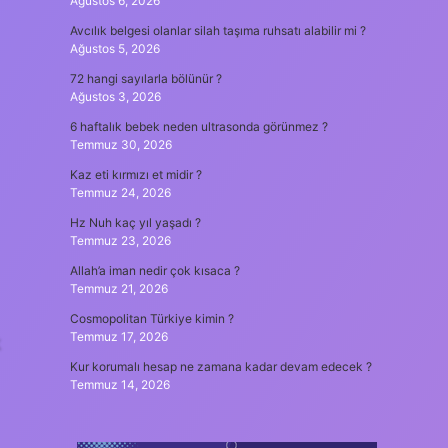
Ağustos 6, 2026
Avcılık belgesi olanlar silah taşıma ruhsatı alabilir mi ?
Ağustos 5, 2026
72 hangi sayılarla bölünür ?
Ağustos 3, 2026
6 haftalık bebek neden ultrasonda görünmez ?
Temmuz 30, 2026
Kaz eti kırmızı et midir ?
Temmuz 24, 2026
Hz Nuh kaç yıl yaşadı ?
Temmuz 23, 2026
Allah’a iman nedir çok kısaca ?
Temmuz 21, 2026
Cosmopolitan Türkiye kimin ?
Temmuz 17, 2026
k
Kur korumalı hesap ne zamana kadar devam edecek ?
Temmuz 14, 2026