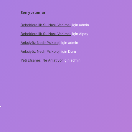
Son yorumlar
Bebeklere Ilk Su Nasıl Verilmeli
için
admin
Bebeklere Ilk Su Nasıl Verilmeli
için
Alpay
Anksiyöz Nedir Psikoloji
için
admin
Anksiyöz Nedir Psikoloji
için
Duru
Yeti Efsanesi Ne Anlatıyor
için
admin
.