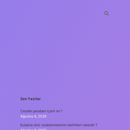
SIDEBAR
Son Yazılar
tulipbet
https://www.bet
CeraVe paraben içerir mi ?
Ağustos 6, 2026
Kulakta sinir zedelenmesinin belirtileri nelerdir ?