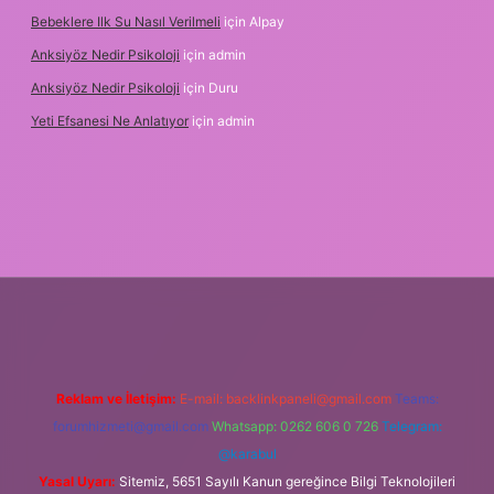
Bebeklere Ilk Su Nasıl Verilmeli
için
Alpay
Anksiyöz Nedir Psikoloji
için
admin
Anksiyöz Nedir Psikoloji
için
Duru
Yeti Efsanesi Ne Anlatıyor
için
admin
.xyz/
Reklam ve İletişim:
E-mail:
backlinkpaneli@gmail.com
Teams:
forumhizmeti@gmail.com
Whatsapp: 0262 606 0 726
Telegram:
@karabul
Yasal Uyarı:
Sitemiz, 5651 Sayılı Kanun gereğince Bilgi Teknolojileri