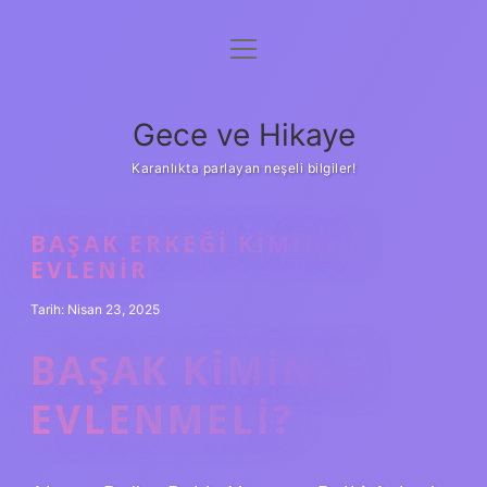
menüyü
Anasayfa
aç
Gizlilik Politikası
Gece ve Hikaye
Yasal Uyarı
Karanlıkta parlayan neşeli bilgiler!
Hakkımızda
BAŞAK ERKEĞI KIMINLE
EVLENIR
Tarih: Nisan 23, 2025
BAŞAK KIMINLE
EVLENMELI?