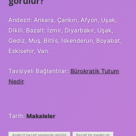
görülür?
Andezit: Ankara, Çankırı, Afyon, Uşak,
Dikili. Bazalt: İzmir, Diyarbakır, Uşak,
Gediz, Muş, Bitlis, İskenderun, Boyabat,
Eskisehir, Van.
Tavsiyeli Bağlantılar:
Bürokratik Tutum
Nedir
Tarih:
Makaleler
Andezit bazalt nerelerde görülür
Bazalt bir maden mi