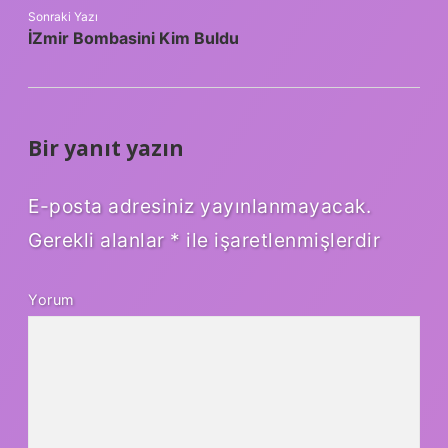
Sonraki Yazı
İZmir Bombasini Kim Buldu
Bir yanıt yazın
E-posta adresiniz yayınlanmayacak.
Gerekli alanlar
*
ile işaretlenmişlerdir
Yorum