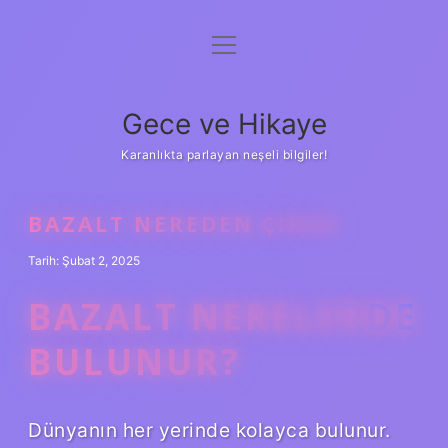
menüyü
Anasayfa
aç
Gizlilik Politikası
Gece ve Hikaye
Yasal Uyarı
Karanlıkta parlayan neşeli bilgiler!
Hakkımızda
BAZALT NEREDEN ÇIKAR
Tarih: Şubat 2, 2025
BAZALT NERELERDE
BULUNUR?
Dünyanın her yerinde kolayca bulunur.