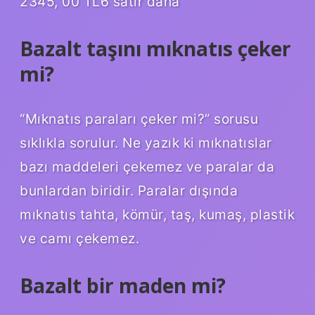
2345, 00 TL6 satır daha
Bazalt taşını mıknatıs çeker
mi?
“Mıknatıs paraları çeker mi?” sorusu
sıklıkla sorulur. Ne yazık ki mıknatıslar
bazı maddeleri çekemez ve paralar da
bunlardan biridir. Paralar dışında
mıknatıs tahta, kömür, taş, kumaş, plastik
ve camı çekemez.
Bazalt bir maden mi?