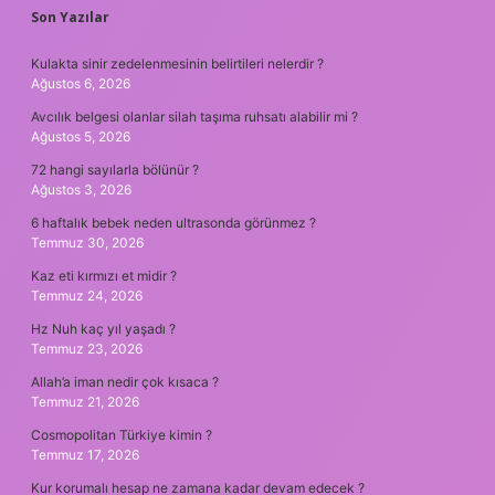
SIDEBAR
Son Yazılar
Kulakta sinir zedelenmesinin belirtileri nelerdir ?
Ağustos 6, 2026
Avcılık belgesi olanlar silah taşıma ruhsatı alabilir mi ?
Ağustos 5, 2026
72 hangi sayılarla bölünür ?
Ağustos 3, 2026
6 haftalık bebek neden ultrasonda görünmez ?
Temmuz 30, 2026
Kaz eti kırmızı et midir ?
Temmuz 24, 2026
Hz Nuh kaç yıl yaşadı ?
Temmuz 23, 2026
Allah’a iman nedir çok kısaca ?
Temmuz 21, 2026
Cosmopolitan Türkiye kimin ?
Temmuz 17, 2026
Kur korumalı hesap ne zamana kadar devam edecek ?