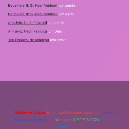
Bebeklere Ilk Su Nasıl Verilmeli
için
admin
Bebeklere Ilk Su Nasıl Verilmeli
için
Alpay
Anksiyöz Nedir Psikoloji
için
admin
Anksiyöz Nedir Psikoloji
için
Duru
Yeti Efsanesi Ne Anlatıyor
için
admin
betexper.xyz/
Reklam ve İletişim:
E-mail:
backlinkpaneli@gmail.com
Teams:
forumhizmeti@gmail.com
Whatsapp: 0262 606 0 726
Telegram:
@karabul