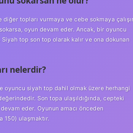
punu sokarsan ne olur?
re diğer topları vurmaya ve cebe sokmaya çalışır
e sokarsa, oyun devam eder. Ancak, bir oyuncu
 Siyah top son top olarak kalır ve ona dokunan
rı nelerdir?
ve oyuncu siyah top dahil olmak üzere herhangi
 değerindedir. Son topa ulaşıldığında, cepteki
lde devam eder. Oyunun amacı önceden
a 150) ulaşmaktır.