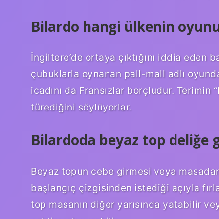
Bilardo hangi ülkenin oyun
İngiltere’de ortaya çıktığını iddia eden b
çubuklarla oynanan pall-mall adlı oyund
icadını da Fransızlar borçludur. Terimin “
türediğini söylüyorlar.
Bilardoda beyaz top deliğe g
Beyaz topun cebe girmesi veya masadan
başlangıç ​​çizgisinden istediği açıyla fır
top masanın diğer yarısında yatabilir ve