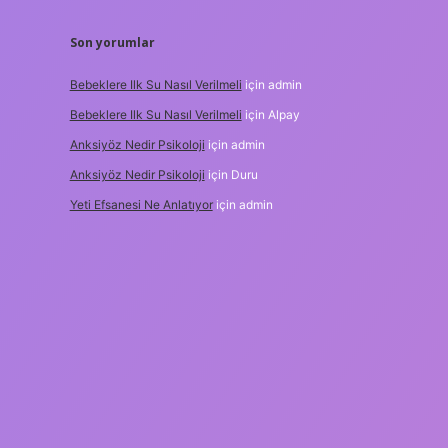
Son yorumlar
Bebeklere Ilk Su Nasıl Verilmeli
için
admin
Bebeklere Ilk Su Nasıl Verilmeli
için
Alpay
Anksiyöz Nedir Psikoloji
için
admin
Anksiyöz Nedir Psikoloji
için
Duru
Yeti Efsanesi Ne Anlatıyor
için
admin