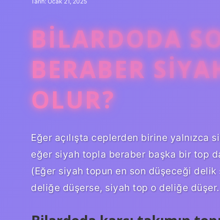
Tarih: Ocak 21, 2025
BILARDODA S
BERABER SIYA
OLUR?
Eğer açılışta ceplerden birine yalnızca 
eğer siyah topla beraber başka bir top d
(Eğer siyah topun en son düşeceği delik 
deliğe düşerse, siyah top o deliğe düşer