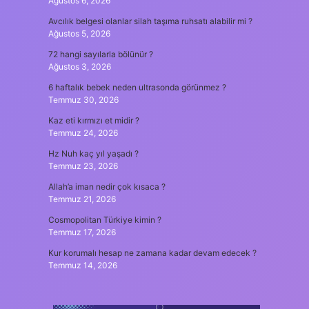
Ağustos 6, 2026
Avcılık belgesi olanlar silah taşıma ruhsatı alabilir mi ?
Ağustos 5, 2026
72 hangi sayılarla bölünür ?
Ağustos 3, 2026
6 haftalık bebek neden ultrasonda görünmez ?
Temmuz 30, 2026
Kaz eti kırmızı et midir ?
Temmuz 24, 2026
Hz Nuh kaç yıl yaşadı ?
Temmuz 23, 2026
Allah’a iman nedir çok kısaca ?
Temmuz 21, 2026
Cosmopolitan Türkiye kimin ?
Temmuz 17, 2026
Kur korumalı hesap ne zamana kadar devam edecek ?
Temmuz 14, 2026