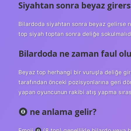
Siyahtan sonra beyaz girers
Bilardoda siyahtan sonra beyaz gelirse n
top siyah toptan sonra deliğe sokulmalıdı
Bilardoda ne zaman faul olu
Beyaz top herhangi bir vuruşla deliğe gire
tarafından önceki pozisyonlarına geri dön
yapan oyuncunun rakibi atış yapma sıras
ne anlama gelir?
Emoji
(8 top) genellikle bilardo veya 