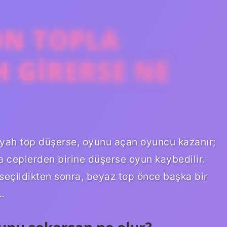
ON TOPLA
H GIRERSE NE
siyah top düşerse, oyunu açan oyuncu kazanır;
a ceplerden birine düşerse oyun kaybedilir.
seçildikten sonra, beyaz top önce başka bir
…