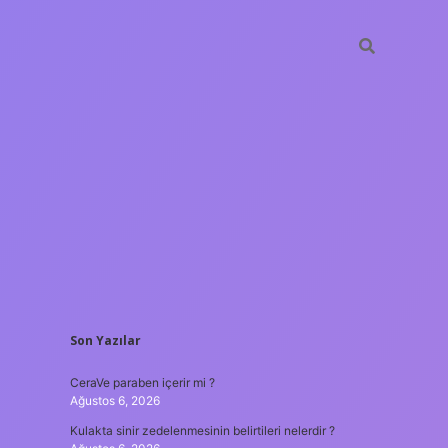
SIDEBAR
Son Yazılar
tulipbet
https://www.bete
CeraVe paraben içerir mi ?
Ağustos 6, 2026
Kulakta sinir zedelenmesinin belirtileri nelerdir ?