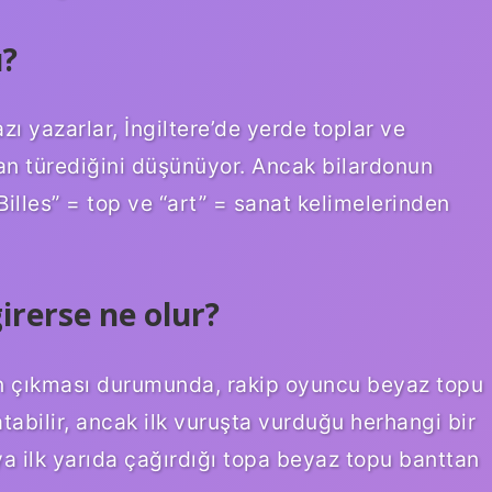
u?
azı yazarlar, İngiltere’de yerde toplar ve
an türediğini düşünüyor. Ancak bilardonun
Billes” = top ve “art” = sanat kelimelerinden
irerse ne olur?
 çıkması durumunda, rakip oyuncu beyaz topu
latabilir, ancak ilk vuruşta vurduğu herhangi bir
ya ilk yarıda çağırdığı topa beyaz topu banttan