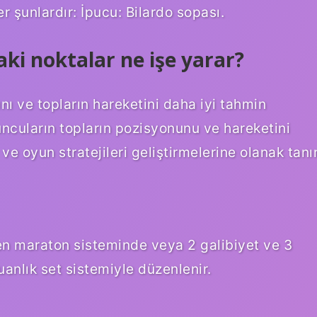
r şunlardır: İpucu: Bilardo sopası.
ki noktalar ne işe yarar?
ını ve topların hareketini daha iyi tahmin
uncuların topların pozisyonunu ve hareketini
ve oyun stratejileri geliştirmelerine olanak tanır
en maraton sisteminde veya 2 galibiyet ve 3
uanlık set sistemiyle düzenlenir.