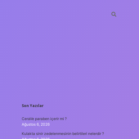
SIDEBAR
Son Yazılar
tulipbet
https://www.be
CeraVe paraben içerir mi ?
Ağustos 6, 2026
Kulakta sinir zedelenmesinin belirtileri nelerdir ?