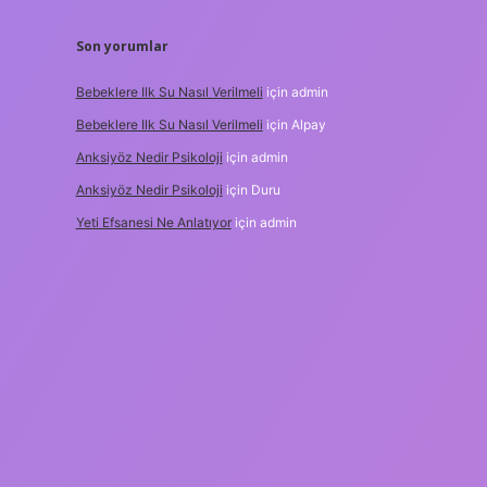
Son yorumlar
Bebeklere Ilk Su Nasıl Verilmeli
için
admin
Bebeklere Ilk Su Nasıl Verilmeli
için
Alpay
Anksiyöz Nedir Psikoloji
için
admin
Anksiyöz Nedir Psikoloji
için
Duru
Yeti Efsanesi Ne Anlatıyor
için
admin