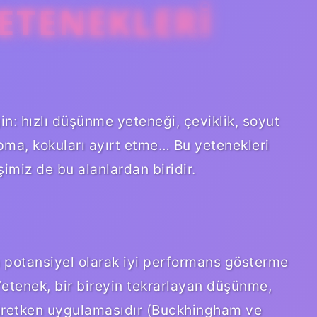
YETENEKLERI
ğin: hızlı düşünme yeteneği, çeviklik, soyut
apma, kokuları ayırt etme… Bu yetenekleri
İşimiz de bu alanlardan biridir.
a potansiyel olarak iyi performans gösterme
Yetenek, bir bireyin tekrarlayan düşünme,
 üretken uygulamasıdır (Buckhingham ve