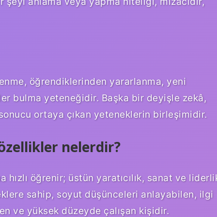
bir şeyi anlama veya yapma niteliği, mizacıdır,
renme, öğrendiklerinden yararlanma, yeni
r bulma yeteneğidir. Başka bir deyişle zekâ,
sonucu ortaya çıkan yeteneklerin birleşimidir.
zellikler nelerdir?
 hızlı öğrenir; üstün yaratıcılık, sanat ve liderli
klere sahip, soyut düşünceleri anlayabilen, ilgi
en ve yüksek düzeyde çalışan kişidir.