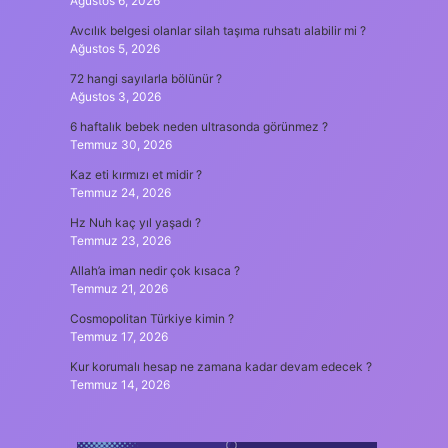
Ağustos 6, 2026
Avcılık belgesi olanlar silah taşıma ruhsatı alabilir mi ?
Ağustos 5, 2026
72 hangi sayılarla bölünür ?
Ağustos 3, 2026
6 haftalık bebek neden ultrasonda görünmez ?
Temmuz 30, 2026
Kaz eti kırmızı et midir ?
Temmuz 24, 2026
Hz Nuh kaç yıl yaşadı ?
Temmuz 23, 2026
Allah’a iman nedir çok kısaca ?
Temmuz 21, 2026
Cosmopolitan Türkiye kimin ?
Temmuz 17, 2026
Kur korumalı hesap ne zamana kadar devam edecek ?
Temmuz 14, 2026