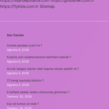
https://hisardepolama.com
https://globaltek.com.tr
https://flykids.com.tr
Sitemap
SIDEBAR
Son Yazılar
CeraVe paraben içerir mi ?
Ağustos 6, 2026
Kulakta sinir zedelenmesinin belirtileri nelerdir ?
Ağustos 6, 2026
Avcılık belgesi olanlar silah taşıma ruhsatı alabilir mi ?
Ağustos 5, 2026
72 hangi sayılarla bölünür ?
Ağustos 3, 2026
6 haftalık bebek neden ultrasonda görünmez ?
Temmuz 30, 2026
Kaz eti kırmızı et midir ?
Temmuz 24, 2026