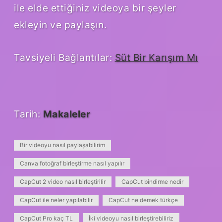
ile elde ettiğiniz videoya bir şeyler
ekleyin ve paylaşın.
Tavsiyeli Bağlantılar:
Süt Bir Karışım Mı
Tarih:
Makaleler
Bir videoyu nasıl paylaşabilirim
Canva fotoğraf birleştirme nasıl yapılır
CapCut 2 video nasıl birleştirilir
CapCut bindirme nedir
CapCut ile neler yapılabilir
CapCut ne demek türkçe
CapCut Pro kaç TL
İki videoyu nasıl birleştirebiliriz