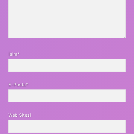
İsim*
E-Posta*
Web Sitesi