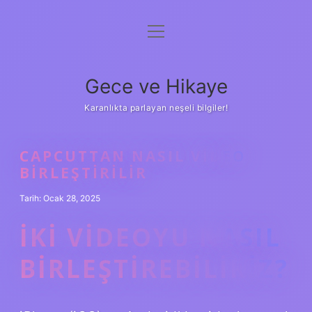
menüyü
Anasayfa
aç
Gizlilik Politikası
Gece ve Hikaye
Yasal Uyarı
Karanlıkta parlayan neşeli bilgiler!
Hakkımızda
CAPCUTTAN NASIL VIDEO
BIRLEŞTIRILIR
Tarih: Ocak 28, 2025
İKI VIDEOYU NASIL
BIRLEŞTIREBILIRIZ?