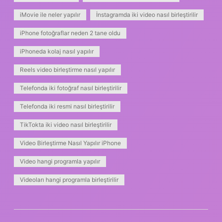
iMovie ile neler yapılır
İnstagramda iki video nasıl birleştirilir
iPhone fotoğraflar neden 2 tane oldu
iPhoneda kolaj nasıl yapılır
Reels video birleştirme nasıl yapılır
Telefonda iki fotoğraf nasıl birleştirilir
Telefonda iki resmi nasıl birleştirilir
TikTokta iki video nasıl birleştirilir
Video Birleştirme Nasıl Yapılır iPhone
Video hangi programla yapılır
Videoları hangi programla birleştirilir