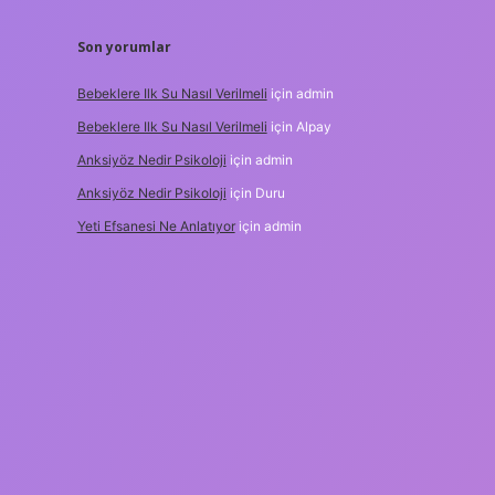
Son yorumlar
Bebeklere Ilk Su Nasıl Verilmeli
için
admin
Bebeklere Ilk Su Nasıl Verilmeli
için
Alpay
Anksiyöz Nedir Psikoloji
için
admin
Anksiyöz Nedir Psikoloji
için
Duru
Yeti Efsanesi Ne Anlatıyor
için
admin