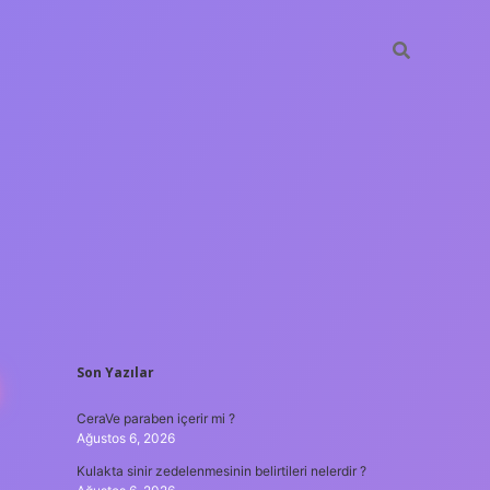
SIDEBAR
Son Yazılar
tulipbet
https://www.bete
CeraVe paraben içerir mi ?
Ağustos 6, 2026
Kulakta sinir zedelenmesinin belirtileri nelerdir ?