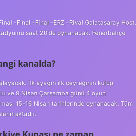
Final -Final -Final -ERZ -Rival Galatasaray Host
tadyumu saat 20’de oynanacak. Fenerbahçe
angi kanalda?
ayacak. İlk ayağın ilk çeyreğinin kulüp
olu ve 9 Nisan Çarşamba günü 4 oyun
nması 15-16 Nisan tarihlerinde oynanacak. Tüm
nlanmaktadır.
rkiye Kupası ne zaman