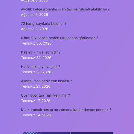
Ağustos 6, 2026
Avcılık belgesi olanlar silah taşıma ruhsatı alabilir mi ?
Ağustos 5, 2026
72 hangi sayılarla bölünür ?
Ağustos 3, 2026
6 haftalık bebek neden ultrasonda görünmez ?
Temmuz 30, 2026
Kaz eti kırmızı et midir ?
Temmuz 24, 2026
Hz Nuh kaç yıl yaşadı ?
Temmuz 23, 2026
Allah’a iman nedir çok kısaca ?
Temmuz 21, 2026
Cosmopolitan Türkiye kimin ?
Temmuz 17, 2026
Kur korumalı hesap ne zamana kadar devam edecek ?
Temmuz 14, 2026