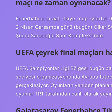
maçı ne zaman oynanacak?
Fenerbahce, ziraat -tkiye -cup -viertel -
2 Nisan Çarşamba günü (bugün) Ölker S
Şücru Saracoğlu Spor Kompleksi’nde.
UEFA çeyrek final maçları h
UEFA Şampiyonlar Ligi Bölgesi bugün başl
seviyesi organizasyonunda Avrupa futb
gerçekleşiyor. Oyunların yeniden planla
oyunlar TRT tarafından canlı olarak yayı
Galatasaray Fenerbahçe Tü