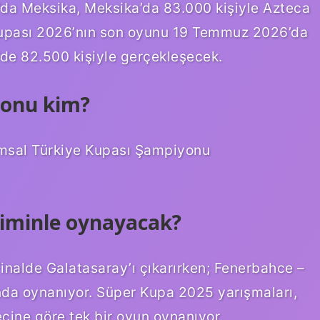
’da Meksika, Meksika’da 83.000 kişiyle Azteca
upası 2026’nın son oyunu 19 Temmuz 2026’da
e 82.500 kişiyle gerçekleşecek.
yonu kim?
sal Türkiye Kupası Şampiyonu
kiminle oynayacak?
Finalde Galatasaray’ı çıkarırken; Fenerbahce –
da oynanıyor. Süper Kupa 2025 yarışmaları,
ine göre tek bir oyun oynanıyor.