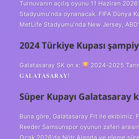
Turnuvanın açılış oyunu 11 Haziran 2026
Stadyumu’nda oynanacak. FIFA Dünya K
MetLife Stadyumu’nda New Jersey, ABD’d
2024 Türkiye Kupası şampi
Galatasaray SK on x:
2024-2025 Tarım
𝐆𝐀𝐋𝐀𝐓𝐀𝐒𝐀𝐑𝐀𝐘!
Süper Kupayı Galatasaray 
Buna göre, Galatasaray Fit ile ekibimiz. 
Reeder Samsunspor oyunun zaferi arasın
Ocak 2026’da Nötr Alanda ve eleme sürec