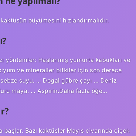
n ne yapılmalı?
e kaktüsün büyümesini hızlandırmalıdır.
ı?
azı yöntemler: Haşlanmış yumurta kabukları ve
yum ve mineraller bitkiler için son derece
 sebze suyu. … Doğal gübre çayı … Deniz
uru maya. … Aspirin.Daha fazla öğe…
ar?
a başlar. Bazı kaktüsler Mayıs civarında çiçek