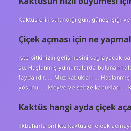
Kaktüsün hızlı büyümesi içi
Kaktüslerin sulandığı gün, güneş ışığı v
Çiçek açması için ne yapmal
İşte bitkinizin gelişmesini sağlayacak b
su. Haşlanmış yumurtalarda bulunan kalsi
faydalıdır. … Muz kabukları … Haşlanmış
yosunu. … Meyve ve sebze kabukları … K
Kaktüs hangi ayda çiçek aç
İlkbaharla birlikte kaktüsler çiçek açmay