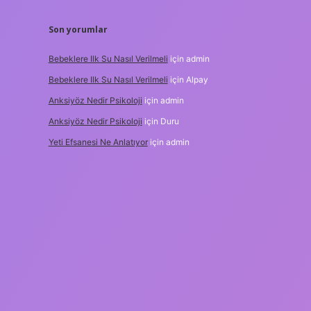
Son yorumlar
Bebeklere Ilk Su Nasıl Verilmeli
için
admin
Bebeklere Ilk Su Nasıl Verilmeli
için
Alpay
Anksiyöz Nedir Psikoloji
için
admin
Anksiyöz Nedir Psikoloji
için
Duru
Yeti Efsanesi Ne Anlatıyor
için
admin