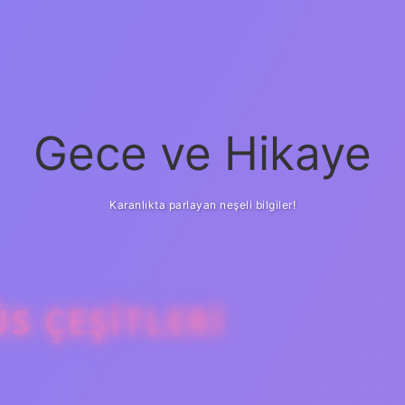
Gece ve Hikaye
Karanlıkta parlayan neşeli bilgiler!
S ÇEŞITLERI