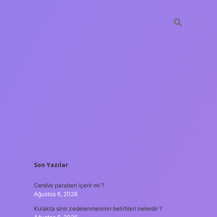
SIDEBAR
Son Yazılar
tulipbet
https://www.be
CeraVe paraben içerir mi ?
Ağustos 6, 2026
Kulakta sinir zedelenmesinin belirtileri nelerdir ?