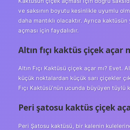
Kaktüsün çiçek açması için doğru saksıda
ve saksının boyutu kesinlikle uyumlu olma
daha mantıklı olacaktır. Ayrıca kaktüsün
açması için faydalıdır.
Altın fıçı kaktüs çiçek açar 
Altın Fıçı Kaktüsü çiçek açar mı? Evet. 
küçük noktalardan küçük sarı çiçekler çık
Fıçı Kaktüsü’nün ucunda büyüyen tüylü kü
Peri şatosu kaktüs çiçek aç
Peri Şatosu kaktüsü, bir kalenin kuleleri