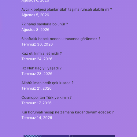
Ağustos 6, 2026
Avcılık belgesi olanlar silah taşıma ruhsatı alabilir mi ?
Ağustos 5, 2026
72 hangi sayılarla bölünür ?
Ağustos 3, 2026
6 haftalık bebek neden ultrasonda görünmez ?
Temmuz 30, 2026
Kaz eti kırmızı et midir ?
Temmuz 24, 2026
Hz Nuh kaç yıl yaşadı ?
Temmuz 23, 2026
Allah’a iman nedir çok kısaca ?
Temmuz 21, 2026
Cosmopolitan Türkiye kimin ?
Temmuz 17, 2026
Kur korumalı hesap ne zamana kadar devam edecek ?
Temmuz 14, 2026