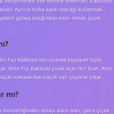
 yetiştirilmesi son derece önemlidir. Kaktüsün
lıdır. Ayrıca turba saksı toprağı kullanmak
 yeterli güneş aldığından emin olmak çiçek
mı?
Altın Fıçı Kaktüsü’nün ucunda büyüyen tüylü
ar. Altın Fıçı Kaktüsü çiçek açar mı? Evet. Altın
çük noktalardan küçük sarı çiçekler çıkar.
ar mı?
ne benzerliğinden dolayı adını alan, gece çiçek