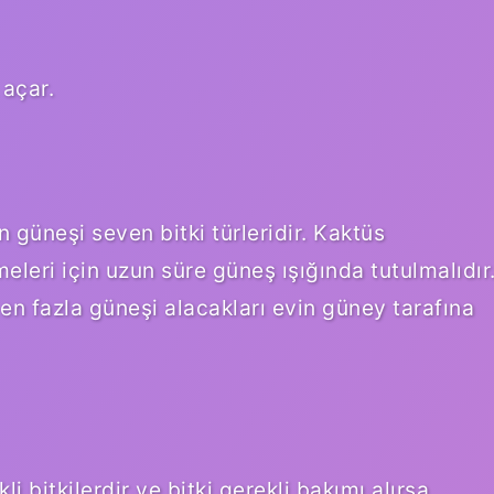
 açar.
n güneşi seven bitki türleridir. Kaktüs
ümeleri için uzun süre güneş ışığında tutulmalıdır
 en fazla güneşi alacakları evin güney tarafına
i bitkilerdir ve bitki gerekli bakımı alırsa