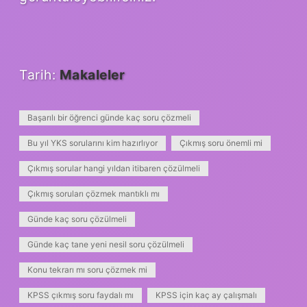
Tarih:
Makaleler
Başarılı bir öğrenci günde kaç soru çözmeli
Bu yıl YKS sorularını kim hazırlıyor
Çıkmış soru önemli mi
Çıkmış sorular hangi yıldan itibaren çözülmeli
Çıkmış soruları çözmek mantıklı mı
Günde kaç soru çözülmeli
Günde kaç tane yeni nesil soru çözülmeli
Konu tekrarı mı soru çözmek mi
KPSS çıkmış soru faydalı mı
KPSS için kaç ay çalışmalı