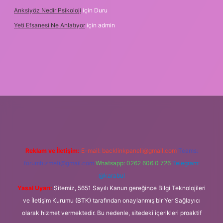
Anksiyöz Nedir Psikoloji
için
Duru
Yeti Efsanesi Ne Anlatıyor
için
admin
per.xyz/
Reklam ve İletişim:
E-mail:
backlinkpaneli@gmail.com
Teams:
forumhizmeti@gmail.com
Whatsapp: 0262 606 0 726
Telegram:
@karabul
Yasal Uyarı:
Sitemiz, 5651 Sayılı Kanun gereğince Bilgi Teknolojileri
ve İletişim Kurumu (BTK) tarafından onaylanmış bir Yer Sağlayıcı
olarak hizmet vermektedir. Bu nedenle, sitedeki içerikleri proaktif