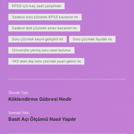
KPSS için kaç saat çalışılmalı
Sadece soru çözerek KPSS kazanılır mı
Sadece test çözerek sınav kazanılır mı
Soru çözmek beyni geliştirir mi
Soru çözmek faydalı mı
Üniversite çıkmış soru nasıl bulunur
YKS alan dışı soru çözmek puan getirir mi
Önceki Yazı
Köklendirme Gübresi Nedir
Sonraki Yazı
Basit Açı Ölçümü Nasıl Yapılır