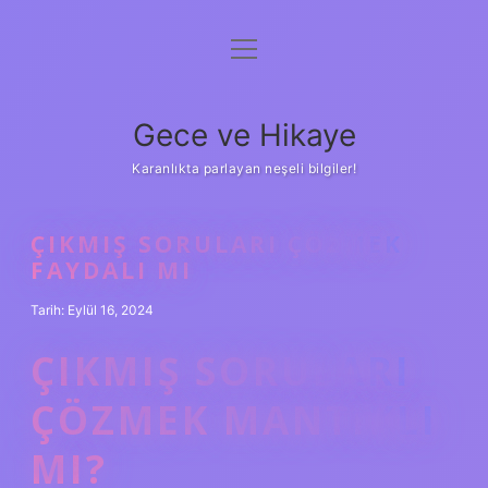
menüyü
Anasayfa
aç
Gizlilik Politikası
Gece ve Hikaye
Yasal Uyarı
Karanlıkta parlayan neşeli bilgiler!
Hakkımızda
ÇIKMIŞ SORULARI ÇÖZMEK
FAYDALI MI
Tarih: Eylül 16, 2024
ÇIKMIŞ SORULARI
ÇÖZMEK MANTIKLI
MI?