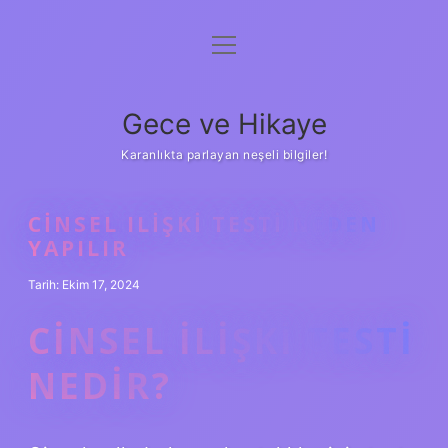
menüyü
Anasayfa
aç
Gizlilik Politikası
Gece ve Hikaye
Yasal Uyarı
Karanlıkta parlayan neşeli bilgiler!
Hakkımızda
CINSEL ILIŞKI TESTI NEDEN
YAPILIR
Tarih: Ekim 17, 2024
CINSEL ILIŞKI TESTI
NEDIR?