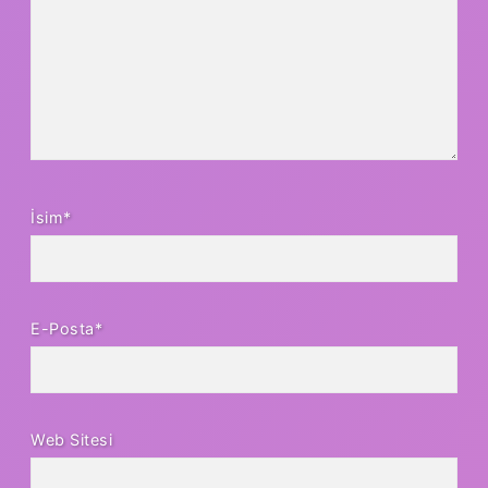
İsim*
E-Posta*
Web Sitesi