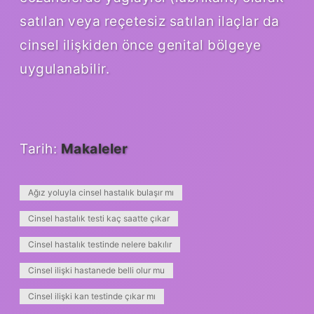
satılan veya reçetesiz satılan ilaçlar da
cinsel ilişkiden önce genital bölgeye
uygulanabilir.
Tarih:
Makaleler
Ağız yoluyla cinsel hastalık bulaşır mı
Cinsel hastalık testi kaç saatte çıkar
Cinsel hastalık testinde nelere bakılır
Cinsel ilişki hastanede belli olur mu
Cinsel ilişki kan testinde çıkar mı