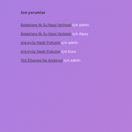
Son yorumlar
Bebeklere Ilk Su Nasıl Verilmeli
için
admin
Bebeklere Ilk Su Nasıl Verilmeli
için
Alpay
Anksiyöz Nedir Psikoloji
için
admin
Anksiyöz Nedir Psikoloji
için
Duru
Yeti Efsanesi Ne Anlatıyor
için
admin