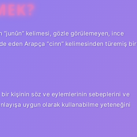
MEK?
elen “junûn” kelimesi, gözle görülemeyen, ince
ade eden Arapça “cinn” kelimesinden türemiş bir
mi, bir kişinin söz ve eylemlerinin sebeplerini ve
anlayışa uygun olarak kullanabilme yeteneğini