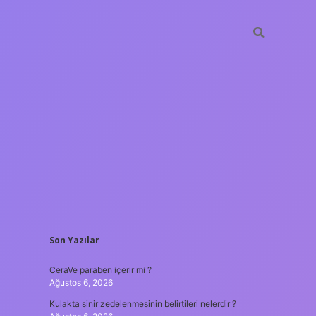
SIDEBAR
Son Yazılar
tulipbet
https://www.bet
CeraVe paraben içerir mi ?
Ağustos 6, 2026
Kulakta sinir zedelenmesinin belirtileri nelerdir ?