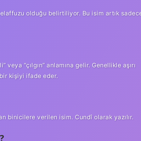
laffuzu olduğu belirtiliyor. Bu isim artık sadec
” veya “çılgın” anlamına gelir. Genellikle aşırı
ir kişiyi ifade eder.
n binicilere verilen isim. Cundî olarak yazılır.
?