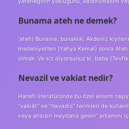
yeteneğinin yokluğunu, kaldırılmasını vey
Bunama ateh ne demek?
‘ateh) Bunama, bunaklık: Akdeniz kıyılar
medeniyetten (Yahya Kemal) sonra Ateh 
olmak: Ve siz diyorsunuz ki, baba (Tevfik 
Nevazil ve vakiat nedir?
Hanefi literatüründe bu özel anlamı taşıy
“vakıât” ve “havadis” terimleri de kullanı
veya ansızın meydana gelen” anlamını iç