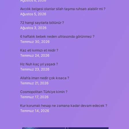
Ağustos 6, 2026
Avcılık belgesi olanlar silah taşıma ruhsatı alabilir mi ?
Ağustos 5, 2026
72 hangi sayılarla bölünür ?
Ağustos 3, 2026
6 haftalık bebek neden ultrasonda görünmez ?
Temmuz 30, 2026
Kaz eti kırmızı et midir ?
Temmuz 24, 2026
Hz Nuh kaç yıl yaşadı ?
Temmuz 23, 2026
Allah’a iman nedir çok kısaca ?
Temmuz 21, 2026
Cosmopolitan Türkiye kimin ?
Temmuz 17, 2026
Kur korumalı hesap ne zamana kadar devam edecek ?
Temmuz 14, 2026