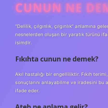
CUNUN NE DE
“Delilik, çılgınlık, çılgınlık” anlamına g
nesnelerden oluşan bir yaratık türünü if
isimdir.
Fıkıhta cunun ne demek?
Akıl hastalığı bir engelliliktir. Fıkıh teri
sonuçlarını anlayabilme ve iradesini bu 
ifade eder.
Ateh ne anlama gelir?