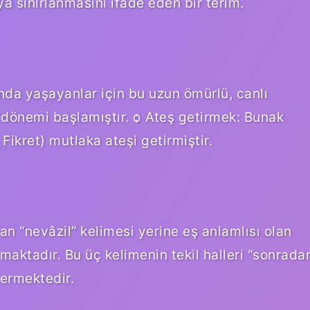
a sınırlanmasını ifade eden bir terim.
ında yaşayanlar için bu uzun ömürlü, canlı
dönemi başlamıştır. ѻ Ateş getirmek: Bunak
Fikret) mutlaka ateşi getirmiştir.
an “nevâzil” kelimesi yerine eş anlamlısı olan
lmaktadır. Bu üç kelimenin tekil halleri “sonrada
ermektedir.